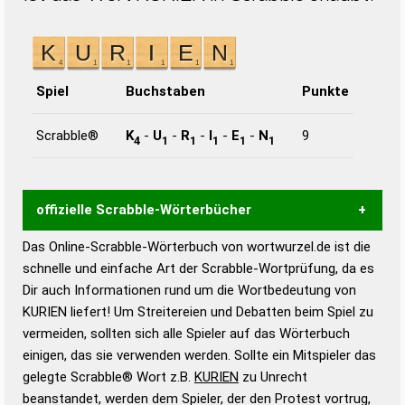
Spiel
Buchstaben
Punkte
Scrabble®
K
-
U
-
R
-
I
-
E
-
N
9
4
1
1
1
1
1
offizielle Scrabble-Wörterbücher
Das Online-Scrabble-Wörterbuch von wortwurzel.de ist die
Wortwurzel liefert mit Hilfe eines semantischen
schnelle und einfache Art der Scrabble-Wortprüfung, da es
Wortanalyse-Algorithmus gute Anhaltspunkte zu
Dir auch Informationen rund um die Wortbedeutung von
Wortbedeutung, Worttrennung und Wortform, um die
KURIEN liefert! Um Streitereien und Debatten beim Spiel zu
Gültigkeit eines Wortes für das Scrabble-Spiel zu
vermeiden, sollten sich alle Spieler auf das Wörterbuch
bestimmen!
zugelassene Turnier Scrabble-
einigen, das sie verwenden werden. Sollte ein Mitspieler das
Wörterbücher sind:
gelegte Scrabble® Wort z.B.
KURIEN
zu Unrecht
beanstandet, werden dem Spieler, der den Protest vortrug,
Duden – Standardwerk in 12 Bänden