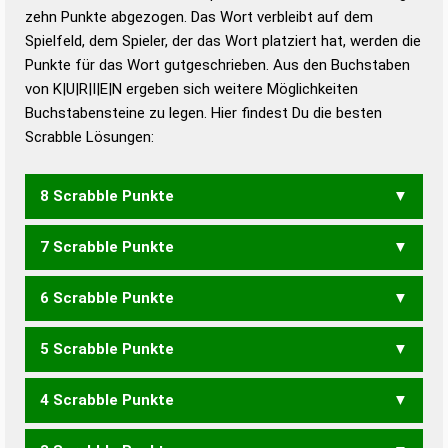
zehn Punkte abgezogen. Das Wort verbleibt auf dem
Duden – Richtiges und gutes
Spielfeld, dem Spieler, der das Wort platziert hat, werden die
Deutsch
Punkte für das Wort gutgeschrieben. Aus den Buchstaben
von K|U|R|I|E|N ergeben sich weitere Möglichkeiten
Duden – Die deutsche Grammatik
Buchstabensteine zu legen. Hier findest Du die besten
Duden – Deutsches
Scrabble Lösungen:
Universalwörterbuch
8 Scrabble Punkte
7 Scrabble Punkte
KIRNE
KUREN
RINKE
6 Scrabble Punkte
INUK
KEIN
KERN
KIEN
KIRN
KNIE
KREN
KURE
RENK
RINK
UNKE
5 Scrabble Punkte
KEN
KIN
KIR
KNI
UNK
4 Scrabble Punkte
RUINE
UNIER
URINE