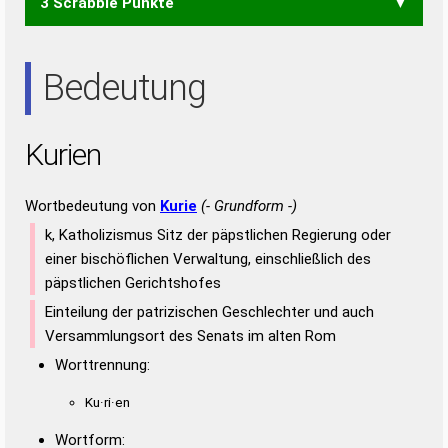
3 Scrabble Punkte
IREN
REIN
RUIN
RUNE
UREN
URIN
URNE
EIN
ERN
IRE
NEU
NIE
NUR
REN
REU
RUN
UNI
URE
Bedeutung
Kurien
Wortbedeutung von
Kurie
(- Grundform -)
k, Katholizismus Sitz der päpstlichen Regierung oder
einer bischöflichen Verwaltung, einschließlich des
päpstlichen Gerichtshofes
Einteilung der patrizischen Geschlechter und auch
Versammlungsort des Senats im alten Rom
Worttrennung:
Ku·ri·en
Wortform: