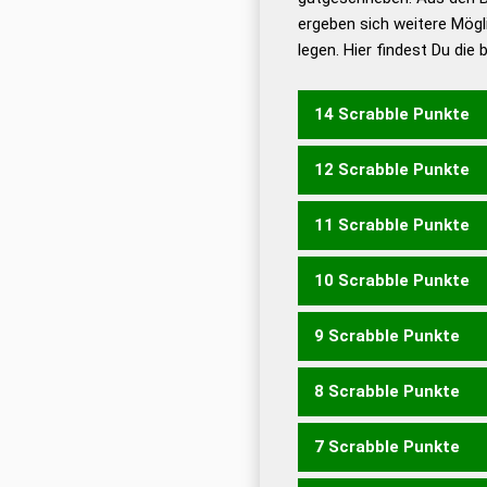
ergeben sich weitere Mögl
Dud
legen. Hier findest Du die
Dud
Universalwörterbuch
14 Scrabble Punkte
12 Scrabble Punkte
MELKEM
11 Scrabble Punkte
MELKEN
10 Scrabble Punkte
EKLEM
LEMKE
MELKE
9 Scrabble Punkte
MELK
8 Scrabble Punkte
EKELN
EKLEN
ENKEL
LE
7 Scrabble Punkte
EKEL
EKLE
ELKE
KLEE
L