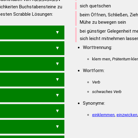
sich quetschen
ichkeiten Buchstabensteine zu
en – Die deutsche Grammatik
 besten Scrabble Lösungen:
beim Öffnen, Schließen, Zieh
en – Deutsches
Mühe zu bewegen sein
bei günstiger Gelegenheit mei
sich leicht mitnehmen lassen
Worttrennung:
klem·men,
Präteritum
kle
Wortform:
Verb
schwaches Verb
Synonyme:
NKE
MNEME
NELKE
einklemmen
,
einzwicken
ENK