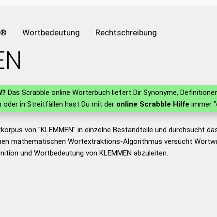
e®
Wortbedeutung
Rechtschreibung
EN
N
?
Das Scrabble online Wörterbuch liefert Dir Synonyme, Definitio
n oder in Streitfällen hast Du mit der
online Scrabble Hilfe
immer "e
tkorpus von "KLEMMEN" in einzelne Bestandteile und durchsucht d
nen mathematischen Wortextraktions-Algorithmus versucht Wortwu
inition und Wortbedeutung von KLEMMEN abzuleiten.