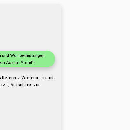
nen und Wortbedeutungen
in Ass im Ärmel"!
as Referenz-Wörterbuch nach
rzel, Aufschluss zur