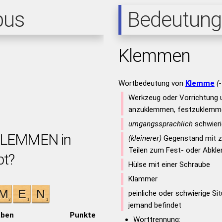
pus
Bedeutung
Klemmen
Wortbedeutung von
Klemme
(
Werkzeug oder Vorrichtung
anzuklemmen, festzuklemm
umgangssprachlich
schwieri
 KLEMMEN in
(kleinerer)
Gegenstand mit zw
Teilen zum Fest- oder Abk
bt?
Hülse mit einer Schraube
Klammer
peinliche oder schwierige Sit
jemand befindet
aben
Punkte
Worttrennung: