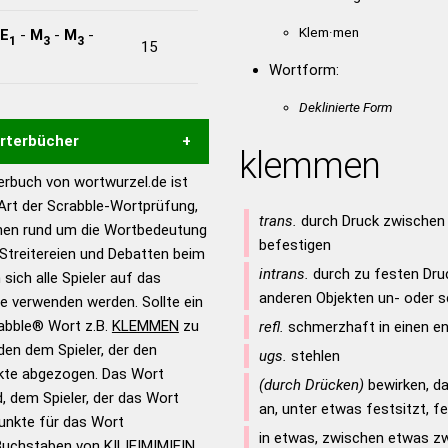
Klem·men
E
-
M
-
M
-
1
3
3
15
Wortform:
Deklinierte Form
örterbücher
klemmen
rbuch von wortwurzel.de ist
Hilfe eines semantischen
 Art der Scrabble-Wortprüfung,
s gute Anhaltspunkte zu
trans.
durch Druck zwischen 
onen rund um die Wortbedeutung
ennung und Wortform, um die
befestigen
Streitereien und Debatten beim
für das Scrabble-Spiel zu
intrans.
durch zu festen Dru
 sich alle Spieler auf das
 Turnier Scrabble-
anderen Objekten un- oder s
ie verwenden werden. Sollte ein
rabble® Wort z.B.
KLEMMEN
zu
refl.
schmerzhaft in einen en
en dem Spieler, der den
en – Standardwerk in 12
ugs.
stehlen
nkte abgezogen. Das Wort
nden
(durch Drücken)
bewirken, da
d, dem Spieler, der das Wort
an, unter etwas festsitzt, f
en – Richtiges und gutes
Punkte für das Wort
utsch
in etwas, zwischen etwas 
Buchstaben von K|L|E|M|M|E|N