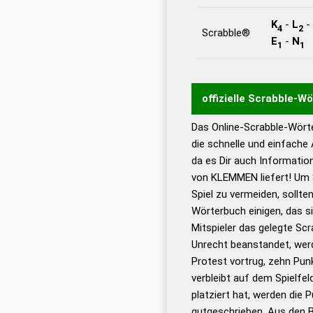
K
-
L
-
4
2
Scrabble®
E
-
N
1
1
offizielle Scrabble-W
Das Online-Scrabble-Wörte
Wortwurzel liefert mit 
die schnelle und einfache
Wortanalyse-Algorithmu
da es Dir auch Informati
Wortbedeutung, Worttr
von KLEMMEN liefert! Um 
Gültigkeit eines Wortes 
Spiel zu vermeiden, sollten
bestimmen!
zugelassene
Wörterbuch einigen, das s
Wörterbücher sind:
Mitspieler das gelegte Sc
Unrecht beanstandet, werd
Dud
Protest vortrug, zehn Pu
Bä
verbleibt auf dem Spielfel
Dud
platziert hat, werden die 
De
gutgeschrieben. Aus den 