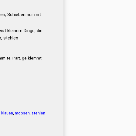
en, Schieben nur mit
st kleinere Dinge, die
, stehlen
mm·te, Part. ge·klemmt
,
klauen
,
mopsen
,
stehlen