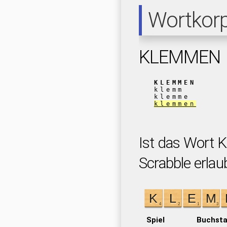
Wortkor
KLEMMEN
KLEMMEN
klemm
klemme
klemmen
Ist das Wort
Scrabble erlau
Spiel
Buchst