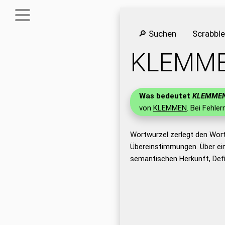
🔎 Suchen
Scrabbl
KLEMM
Was bedeutet
KLEMME
von
KLEMMEN
. Bei Fehler
Wortwurzel zerlegt den Wor
Übereinstimmungen. Über ei
semantischen Herkunft, Def