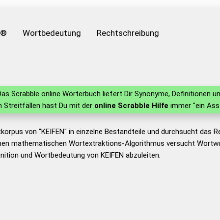
e®
Wortbedeutung
Rechtschreibung
as Scrabble online Wörterbuch liefert Dir Synonyme, Definitionen
in Streitfällen hast Du mit der
online Scrabble Hilfe
immer "ein Ass
korpus von "KEIFEN" in einzelne Bestandteile und durchsucht das 
nen mathematischen Wortextraktions-Algorithmus versucht Wortwu
nition und Wortbedeutung von KEIFEN abzuleiten.