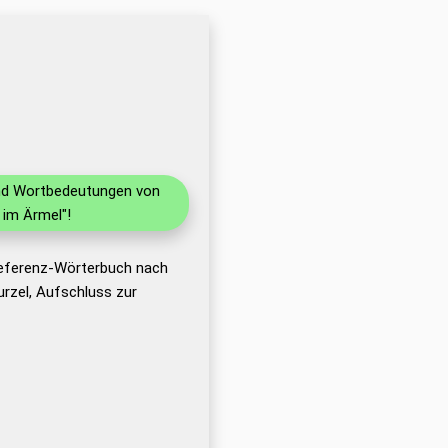
 und Wortbedeutungen von
 im Ärmel"!
Referenz-Wörterbuch nach
rzel, Aufschluss zur