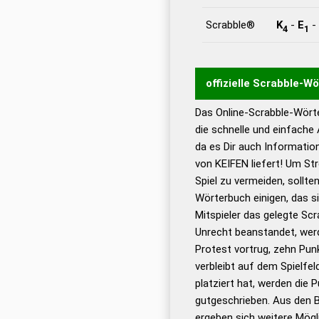
Scrabble®
K
-
E
-
4
1
offizielle Scrabble-W
Das Online-Scrabble-Wörte
Wortwurzel liefert mit 
die schnelle und einfache
Wortanalyse-Algorithmu
da es Dir auch Informati
Wortbedeutung, Worttr
von KEIFEN liefert! Um St
Gültigkeit eines Wortes 
Spiel zu vermeiden, sollten
bestimmen!
zugelassene
Wörterbuch einigen, das s
Wörterbücher sind:
Mitspieler das gelegte Sc
Unrecht beanstandet, werd
Dud
Protest vortrug, zehn Pu
Bä
verbleibt auf dem Spielfel
Dud
platziert hat, werden die 
De
gutgeschrieben. Aus den B
ergeben sich weitere Mögl
Dud