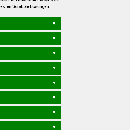
 besten Scrabble Lösungen:
en – Deutsches
EIF
IN
KIEN
KNIE
NIFE