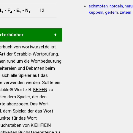
schimpfen
,
nörgeln
,
heru
I
-
F
-
E
-
N
12
1
4
1
1
keppeln
,
geifern
,
zetern
örterbücher
rbuch von wortwurzel.de ist
Hilfe eines semantischen
 Art der Scrabble-Wortprüfung,
s gute Anhaltspunkte zu
onen rund um die Wortbedeutung
ennung und Wortform, um die
reitereien und Debatten beim
für das Scrabble-Spiel zu
 sich alle Spieler auf das
 Turnier Scrabble-
ie verwenden werden. Sollte ein
rabble® Wort z.B.
KEIFEN
zu
en dem Spieler, der den
en – Standardwerk in 12
nkte abgezogen. Das Wort
nden
d, dem Spieler, der das Wort
en – Richtiges und gutes
Punkte für das Wort
utsch
uchstaben von K|E|I|F|E|N
ichkeiten Buchstabensteine zu
en – Die deutsche Grammatik