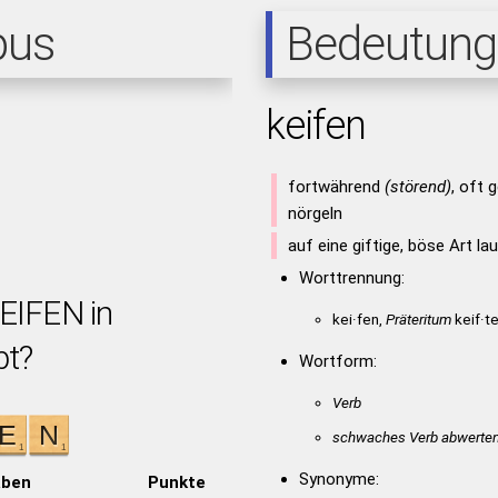
pus
Bedeutung
keifen
fortwährend
(störend)
, oft 
nörgeln
auf eine giftige, böse Art l
Worttrennung:
KEIFEN in
kei·fen,
Präteritum
keif·te
bt?
Wortform:
Verb
schwaches Verb abwerte
Synonyme:
aben
Punkte