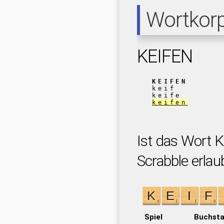
Wortkor
KEIFEN
KEIFEN
keif
keife
keifen
Ist das Wort 
Scrabble erlau
Spiel
Buchst