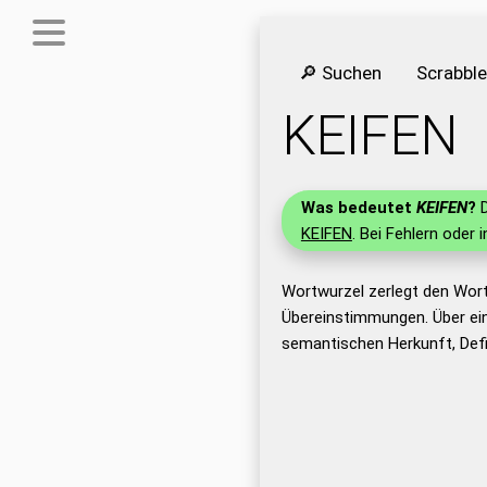
🔎 Suchen
Scrabbl
KEIFEN
Was bedeutet
KEIFEN
?
D
KEIFEN
. Bei Fehlern oder 
Wortwurzel zerlegt den Wort
Übereinstimmungen. Über ei
semantischen Herkunft, Defi