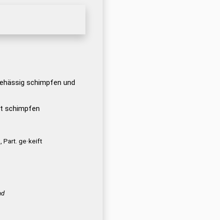
gehässig schimpfen und
aut schimpfen
, Part. ge·keift
nd