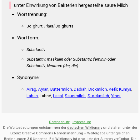
unter Einwirkung von Bakterien hergestellte saure Milch
Worttrennung:
Jo·ghurt,
Plural
Jo·ghurts
Wortform:
Substantiv
Substantiv, maskulin oder Substantiv, feminin oder
Substantiv, Neutrum
(der, die)
Synonyme:
Airag
,
Ayran
,
Buttermilch
,
Dadiah
,
Dickmilch
,
Kefir
,
Kumys
,
Laban
, Labné,
Lassi
,
Sauermilch
,
Stockmilch
,
Ymer
Datenschutz
|
Impressum
Die Wortbedeutungen entstammen der
deutschen Wiktionary
und stehen unter der
Lizenz Creative Commons Namensnennung – Weitergabe unter gleichen
Bedingungen 3.0 Unported. Bei Wiktionary ist eine Liste der Autoren verfügbar. Die