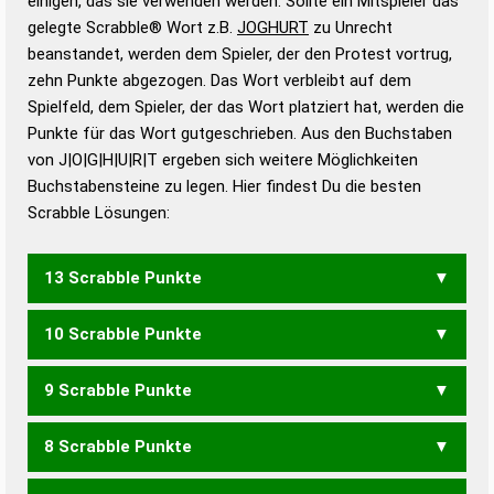
einigen, das sie verwenden werden. Sollte ein Mitspieler das
Wörterbücher sind:
gelegte Scrabble® Wort z.B.
JOGHURT
zu Unrecht
beanstandet, werden dem Spieler, der den Protest vortrug,
Duden – Standardwerk in 12 Bänden
zehn Punkte abgezogen. Das Wort verbleibt auf dem
Duden – Richtiges und gutes
Spielfeld, dem Spieler, der das Wort platziert hat, werden die
Deutsch
Punkte für das Wort gutgeschrieben. Aus den Buchstaben
von J|O|G|H|U|R|T ergeben sich weitere Möglichkeiten
Duden – Die deutsche Grammatik
Buchstabensteine zu legen. Hier findest Du die besten
Duden – Deutsches
Scrabble Lösungen:
Universalwörterbuch
13 Scrabble Punkte
10 Scrabble Punkte
JOGURT
9 Scrabble Punkte
JOUR
8 Scrabble Punkte
JOT
JUG