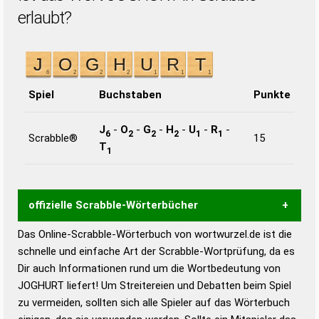
erlaubt?
Spiel
Buchstaben
Punkte
J
-
O
-
G
-
H
-
U
-
R
-
6
2
2
2
1
1
Scrabble®
15
T
1
offizielle Scrabble-Wörterbücher
Das Online-Scrabble-Wörterbuch von wortwurzel.de ist die
Wortwurzel liefert mit Hilfe eines semantischen
schnelle und einfache Art der Scrabble-Wortprüfung, da es
Wortanalyse-Algorithmus gute Anhaltspunkte zu
Dir auch Informationen rund um die Wortbedeutung von
Wortbedeutung, Worttrennung und Wortform, um die
JOGHURT liefert! Um Streitereien und Debatten beim Spiel
Gültigkeit eines Wortes für das Scrabble-Spiel zu
zu vermeiden, sollten sich alle Spieler auf das Wörterbuch
bestimmen!
zugelassene Turnier Scrabble-