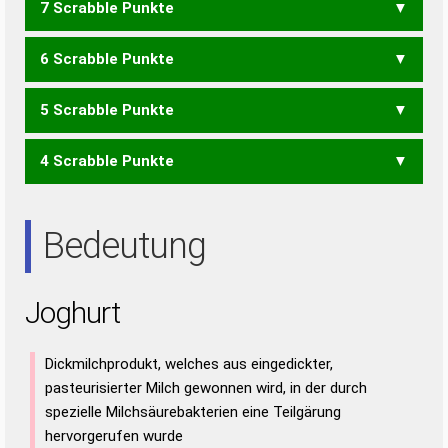
7 Scrabble Punkte
TOUGH
6 Scrabble Punkte
HUGO
5 Scrabble Punkte
GORT
HORT
ROTH
TROG
4 Scrabble Punkte
GOR
HOT
OHR
RHO
ROH
GURT
RUHT
RUTH
TOUR
TRUG
GUR
GUT
HUT
ORT
OUT
ROT
RUH
TOR
UHR
Bedeutung
Joghurt
Dickmilchprodukt, welches aus eingedickter,
pasteurisierter Milch gewonnen wird, in der durch
spezielle Milchsäurebakterien eine Teilgärung
hervorgerufen wurde