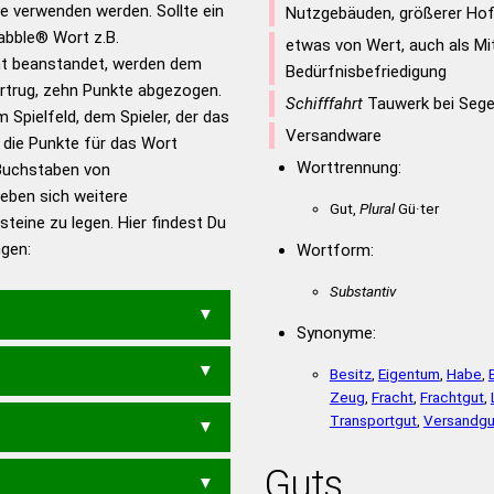
ie verwenden werden. Sollte ein
Nutzgebäuden, größerer Ho
rabble® Wort z.B.
etwas von Wert, auch als Mit
t beanstandet, werden dem
en – Standardwerk in 12
Bedürfnisbefriedigung
vortrug, zehn Punkte abgezogen.
nden
Schifffahrt
Tauwerk bei Sege
 Spielfeld, dem Spieler, der das
en – Richtiges und gutes
Versandware
n die Punkte für das Wort
utsch
Worttrennung:
Buchstaben von
geben sich weitere
en – Die deutsche Grammatik
Gut,
Plural
Gü·ter
teine zu legen. Hier findest Du
en – Deutsches
ngen:
Wortform:
Substantiv
Synonyme:
ERER
STRAUBIGERE
Besitz
,
Eigentum
,
Habe
,
Zeug
,
Fracht
,
Frachtgut
,
Transportgut
,
Versandgu
ST
BUGSIERTER
ER
BUTTERIGES
Guts
AR
ERSTGEBURT
ABREGTEST
ABSTEIGER