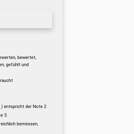
ewerten, bewertet,
n, gefühlt und
braucht
 )
entspricht der Note 2
te 5
reichlich bemessen,