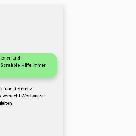
tionen und
 Scrabble Hilfe
immer
ht das Referenz-
 versucht Wortwurzel,
eiten.