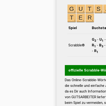
Spiel
Buchst
G
-
U
2
1
Scrabble®
R
-
B
1
3
-
R
1
offizielle Scrabble-W
Das Online-Scrabble-Wörte
Wortwurzel liefert mit 
die schnelle und einfache
Wortanalyse-Algorithmu
da es Dir auch Informati
Wortbedeutung, Worttr
von GUTSARBEITER liefert
Gültigkeit eines Wortes 
beim Spiel zu vermeiden, so
bestimmen!
zugelassene