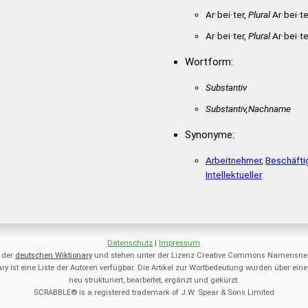
AUSBIETET
AUSBREITE
BSTREIT
ABTRETER
Ar·bei·ter,
Plural
Ar·bei·te
AUSRIEBET
AUSTREIBE
USBITTE
AUSBREIT
AUSTRIEBT
BASIERTER
Ar·bei·ter,
Plural
Ar·bei·te
SREIBT
AUSRIEBE
AUSRIEBT
BEIRUTERS
BETRAUERT
ARRTEST
BASIERET
Wortform:
R
BETRAUTES
BITTRERES
IRATES
BEIRREST
BEIRRTES
E
RAUBTIERS
REISBAUER
RATERS
BERATEST
Substantiv
R
TABUIERET
TABUIERST
SAITET
BESTREIT
Substantiv,Nachname
ERGRAUTEST
GASTIERTER
BETRAUER
BETRAUET
Synonyme:
RES
TRAURIGSTE
BETRAUTE
BETREUST
TTERES
BITTRERE
BRAUEREI
Arbeitnehmer
,
Beschäfti
BREITEST
BRIETEST
Intellektueller
RBATEST
ERBAUERS
ERBAUTES
ERBAUTET
RSTARBT
ERSTERBT
AUBTEST
RAUBTIER
Datenschutz
|
Impressum
ABUIERT
TAUBERER
 der
deutschen Wiktionary
und stehen unter der Lizenz Creative Commons Namensnen
TIBETERS
TREIBERS
ry ist eine Liste der Autoren verfügbar. Die Artikel zur Wortbedeutung wurden über 
neu strukturiert, bearbeitet, ergänzt und gekürzt.
RIEBEST
URTRIEBE
URTRIEBS
SCRABBLE® is a registered trademark of J.W. Spear & Sons Limited
ARTIGSTER
EISGRAUER