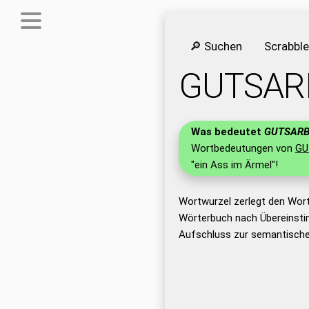
🔎 Suchen
Scrabbl
GUTSAR
Was bedeutet
GUTSARB
Wortbedeutungen von
GU
"ein Ass im Ärmel"!
Wortwurzel zerlegt den Wor
Wörterbuch nach Übereinsti
Aufschluss zur semantische