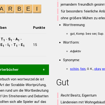
jemandem freundlich gesinn
für besonders feierliche An
ohne größere Mühen zu erled
Worttrennung:
aben
Punkte
gut, Komp. bes·ser, Sup.
-
T
-
S
-
A
-
1
1
1
Wortform:
-
E
-
I
-
T
-
E
15
1
1
1
1
Adjektiv
Synonyme:
schön
,
fein
, O. K.,
okay
,
w
örterbücher
rbuch von wortwurzel.de ist
Gut
Hilfe eines semantischen
 Art der Scrabble-Wortprüfung,
s gute Anhaltspunkte zu
onen rund um die Wortbedeutung
ennung und Wortform, um die
Recht
Besitz, Eigentum
! Um Streitereien und Debatten
für das Scrabble-Spiel zu
llten sich alle Spieler auf das
Ländereien mit Wohngebäud
 Turnier Scrabble-