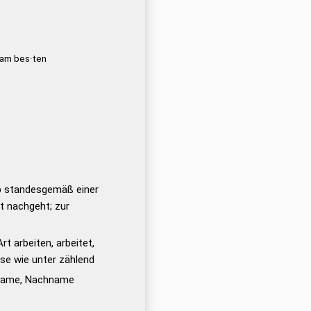
 am bes·ten
b standesgemäß einer
t nachgeht; zur
t arbeiten, arbeitet,
sse wie unter zählend
nname, Nachname