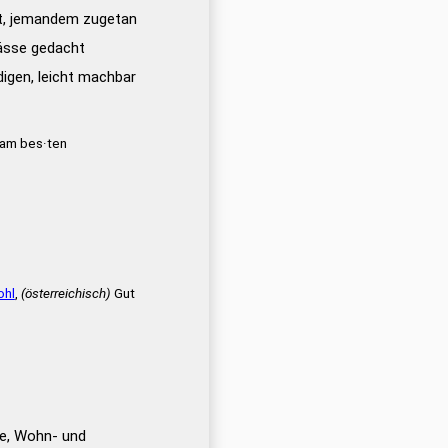
t, jemandem zugetan
lässe gedacht
igen, leicht machbar
 am bes·ten
ohl
,
(österreichisch)
Gut
e, Wohn- und