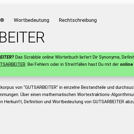
e®
Wortbedeutung
Rechtschreibung
BEITER
EITER
?
Das Scrabble online Wörterbuch liefert Dir Synonyme, Defini
TSARBEITER
. Bei Fehlern oder in Streitfällen hast Du mit der
online
tkorpus von "GUTSARBEITER" in einzelne Bestandteile und durchsuc
mmungen. Über einen mathematischen Wortextraktions-Algorithmus
n Herkunft, Definition und Wortbedeutung von GUTSARBEITER abzul