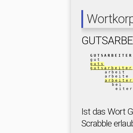
Wortkor
GUTSARBE
GUTSARBEITER
gut
guts
gutsarbeiter
arbeit
arbeite
arbeiter
bei
eite
Ist das Wort
Scrabble erlau