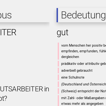
pus
Bedeutung
ITER
gut
vom Menschen her positiv b
empfinden, empfunden, fühle
dergleichen
prädikativ oder attributiv ge
adverbiell gebraucht
r
eine Schulnote
(Deutschland und Österreich
 GUTSARBEITER in
(Schweiz)
entspricht der No
bt?
mit Zahl- oder Maßangaben 
etwas mehr als angegeben