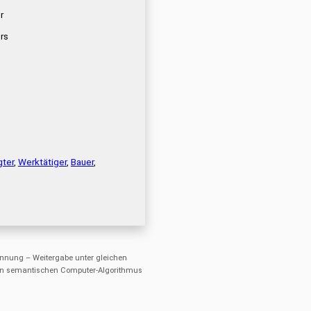
r
rs
gter
,
Werktätiger
,
Bauer
,
nung – Weitergabe unter gleichen
einen semantischen Computer-Algorithmus