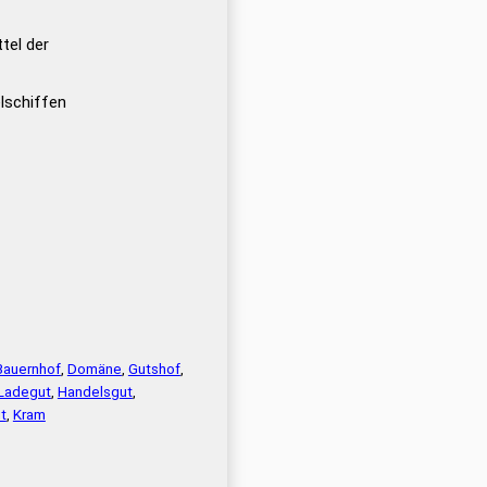
f
tel der
lschiffen
Bauernhof
,
Domäne
,
Gutshof
,
Ladegut
,
Handelsgut
,
t
,
Kram