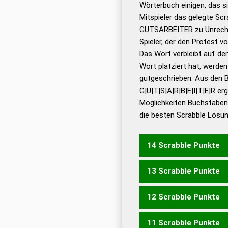
Wörterbuch einigen, das s
Wörterbücher sind:
Mitspieler das gelegte Sc
GUTSARBEITER
zu Unrech
Dud
Spieler, der den Protest 
Bä
Das Wort verbleibt auf dem
Dud
Wort platziert hat, werde
De
gutgeschrieben. Aus den 
G|U|T|S|A|R|B|E|I|T|E|R er
Dud
Möglichkeiten Buchstabens
Dud
die besten Scrabble Lösu
Universalwörterbuch
14 Scrabble Punkte
13 Scrabble Punkte
BUTTRIGERES
STAUBIG
12 Scrabble Punkte
ABGEIRRTES
BEITRAGE
BUGSIERTET
BUTTERIG
11 Scrabble Punkte
BUTTRIGERE
ERSTEIGB
ABGEIRRTE
ABGEREIST