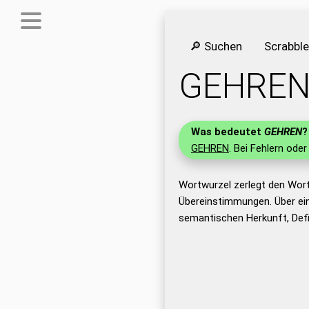
🔎 Suchen
Scrabbl
GEHRE
Was bedeutet
GEHREN
?
GEHREN
. Bei Fehlern oder
Wortwurzel zerlegt den Wor
Übereinstimmungen. Über ei
semantischen Herkunft, Def