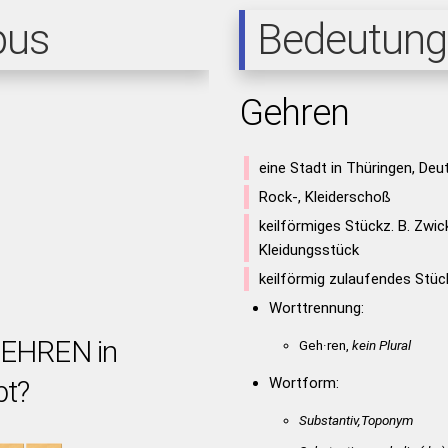
pus
Bedeutung
Gehren
eine Stadt in Thüringen, Deu
Rock-, Kleiderschoß
keilförmiges Stückz. B. Zwic
Kleidungsstück
keilförmig zulaufendes Stüc
Worttrennung:
GEHREN in
Geh·ren,
kein Plural
bt?
Wortform:
Substantiv,Toponym