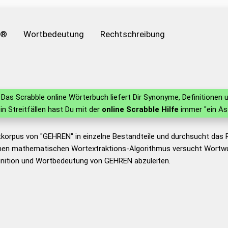
e®
Wortbedeutung
Rechtschreibung
N
Das Scrabble online Wörterbuch liefert Dir Synonyme, Definitione
 in Streitfällen hast Du mit der
online Scrabble Hilfe
immer "ein As
tkorpus von "GEHREN" in einzelne Bestandteile und durchsucht das
nen mathematischen Wortextraktions-Algorithmus versucht Wortwu
inition und Wortbedeutung von GEHREN abzuleiten.