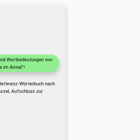
n und Wortbedeutungen von
s im Ärmel"!
 Referenz-Wörterbuch nach
rzel, Aufschluss zur