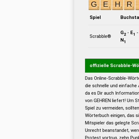
Spiel
Buchst
G
-
E
2
1
Scrabble®
N
1
offizielle Scrabble-W
Das Online-Scrabble-Wörte
Wortwurzel liefert mit 
die schnelle und einfache
Wortanalyse-Algorithmu
da es Dir auch Informati
Wortbedeutung, Worttr
von GEHREN liefert! Um St
Gültigkeit eines Wortes 
Spiel zu vermeiden, sollten
bestimmen!
zugelassene
Wörterbuch einigen, das s
Wörterbücher sind:
Mitspieler das gelegte Sc
Unrecht beanstandet, werd
Dud
Protest vortrug, zehn Pu