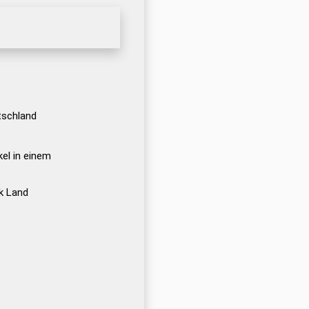
tschland
kel in einem
k Land