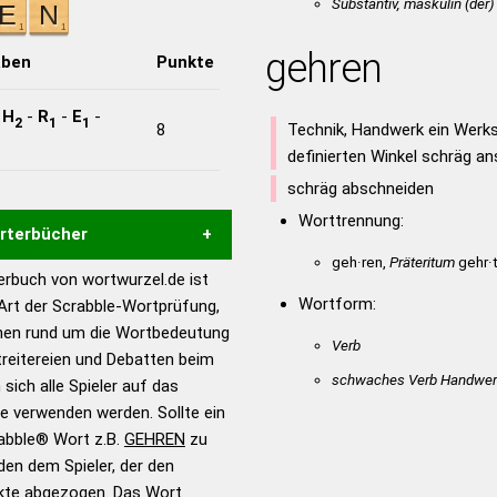
Substantiv, maskulin
(der)
gehren
aben
Punkte
-
H
-
R
-
E
-
2
1
1
8
Technik, Handwerk ein Werk
definierten Winkel schräg a
schräg abschneiden
Worttrennung:
örterbücher
geh·ren,
Präteritum
gehr·t
rbuch von wortwurzel.de ist
Hilfe eines semantischen
Wortform:
 Art der Scrabble-Wortprüfung,
s gute Anhaltspunkte zu
onen rund um die Wortbedeutung
Verb
ennung und Wortform, um die
reitereien und Debatten beim
für das Scrabble-Spiel zu
schwaches Verb Handwe
 sich alle Spieler auf das
 Turnier Scrabble-
ie verwenden werden. Sollte ein
rabble® Wort z.B.
GEHREN
zu
en dem Spieler, der den
en – Standardwerk in 12
nkte abgezogen. Das Wort