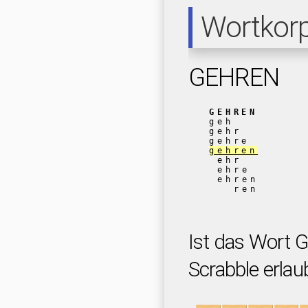
Wortkor
GEHREN
GEHREN
geh
gehr
gehre
gehren
ehr
ehre
ehren
ren
Ist das Wort 
Scrabble erlau