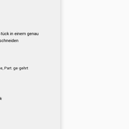
stück in einem genau
nschneiden
e, Part. ge·gehrt
rk