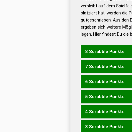
Bä
verbleibt auf dem Spielfel
Dud
platziert hat, werden die 
De
gutgeschrieben. Aus den 
ergeben sich weitere Mögl
Dud
legen. Hier findest Du die
Dud
Universalwörterbuch
8 Scrabble Punkte
7 Scrabble Punkte
GEHERN
HEGERN
6 Scrabble Punkte
ERGEH
GEHEN
GEHER
H
5 Scrabble Punkte
GEHE
GEHN
HEGE
EHER
GERNE
GREEN
NEGER
R
4 Scrabble Punkte
HEG
EHEN
EHER
ENGE
REHE
3 Scrabble Punkte
EHE
ENG
ERG
GEN
GER