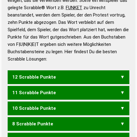
einigen, das sie verwenden werden. Sollte ein Mitspieler das
Wörterbücher sind:
gelegte Scrabble® Wort z.B.
FUNKET
zu Unrecht
beanstandet, werden dem Spieler, der den Protest vortrug,
Duden – Standardwerk in 12 Bänden
zehn Punkte abgezogen. Das Wort verbleibt auf dem
Duden – Richtiges und gutes
Spielfeld, dem Spieler, der das Wort platziert hat, werden die
Deutsch
Punkte für das Wort gutgeschrieben. Aus den Buchstaben
von F|U|N|K|E|T ergeben sich weitere Möglichkeiten
Duden – Die deutsche Grammatik
Buchstabensteine zu legen. Hier findest Du die besten
Duden – Deutsches
Scrabble Lösungen:
Universalwörterbuch
12 Scrabble Punkte
11 Scrabble Punkte
FUNKTE
10 Scrabble Punkte
FUNKT
KUFEN
8 Scrabble Punkte
KUFE