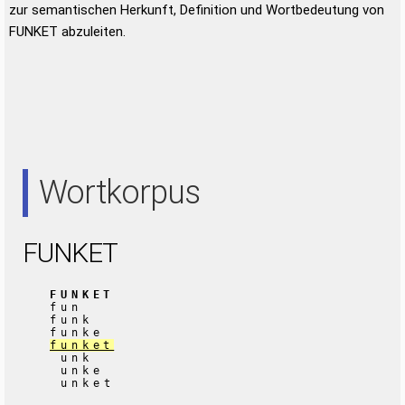
zur semantischen Herkunft, Definition und Wortbedeutung von
FUNKET abzuleiten.
Wortkorpus
FUNKET
FUNKET
fun
funk
funke
funket
unk
unke
unket