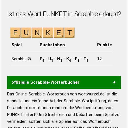
Ist das Wort FUNKET in Scrabble erlaubt?
Spiel
Buchstaben
Punkte
Scrabble®
F
-
U
-
N
-
K
-
E
-
T
12
4
1
1
4
1
1
offizielle Scrabble-Wörterbücher
Das Online-Scrabble-Wörterbuch von wortwurzel.de ist die
Wortwurzel liefert mit Hilfe eines semantischen
schnelle und einfache Art der Scrabble-Wortprüfung, da es
Wortanalyse-Algorithmus gute Anhaltspunkte zu
Dir auch Informationen rund um die Wortbedeutung von
Wortbedeutung, Worttrennung und Wortform, um die
FUNKET liefert! Um Streitereien und Debatten beim Spiel zu
Gültigkeit eines Wortes für das Scrabble-Spiel zu
vermeiden, sollten sich alle Spieler auf das Wörterbuch
bestimmen!
zugelassene Turnier Scrabble-