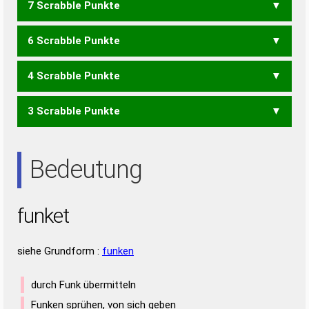
7 Scrabble Punkte
FUTEN
KNUTE
KUTEN
TUNKE
UNKTE
6 Scrabble Punkte
KNET
KNUT
KUTE
TEUF
TUNK
UNKT
4 Scrabble Punkte
FUT
KEN
3 Scrabble Punkte
NUTE
TUEN
TUNE
NET
NEU
NUT
TUE
TUN
UTE
Bedeutung
funket
siehe Grundform :
funken
durch Funk übermitteln
Funken sprühen, von sich geben