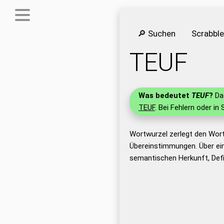
🔎 Suchen
Scrabbl
TEUF
Was bedeutet
TEUF
?
Das
TEUF
. Bei Fehlern oder in
Wortwurzel zerlegt den Wor
Übereinstimmungen. Über ei
semantischen Herkunft, Defi