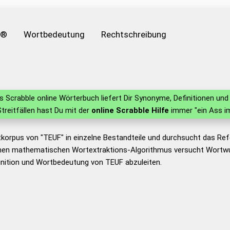
e®
Wortbedeutung
Rechtschreibung
 Scrabble online Wörterbuch liefert Dir Synonyme, Definitionen u
 Streitfällen hast Du mit der
online Scrabble Hilfe
immer "ein Ass i
tkorpus von "TEUF" in einzelne Bestandteile und durchsucht das R
nen mathematischen Wortextraktions-Algorithmus versucht Wortwu
nition und Wortbedeutung von TEUF abzuleiten.