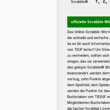
Scrabble®
T
-
E
1
1
offizielle Scrabble-W
Das Online-Scrabble-Wörte
Wortwurzel liefert mit 
die schnelle und einfache
Wortanalyse-Algorithmu
da es Dir auch Informati
Wortbedeutung, Worttr
von TEUF liefert! Um Stre
Gültigkeit eines Wortes 
zu vermeiden, sollten sich
bestimmen!
zugelassene
einigen, das sie verwenden
Wörterbücher sind:
das gelegte Scrabble® Wo
beanstandet, werden dem S
Dud
vortrug, zehn Punkte abge
Bä
dem Spielfeld, dem Spieler,
Dud
werden die Punkte für da
De
Buchstaben von T|E|U|F er
Möglichkeiten Buchstabens
Dud
die besten Scrabble Lösu