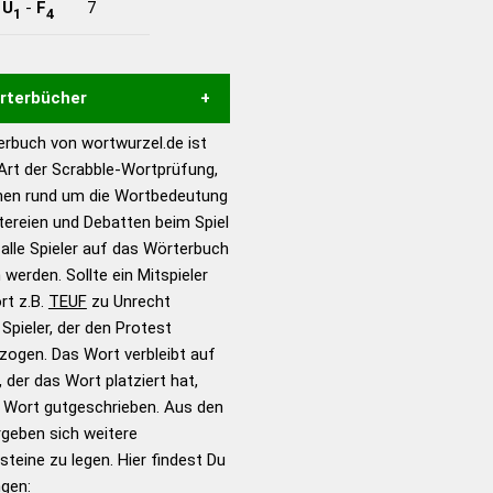
-
U
-
F
7
1
4
örterbücher
rbuch von wortwurzel.de ist
Hilfe eines semantischen
 Art der Scrabble-Wortprüfung,
s gute Anhaltspunkte zu
onen rund um die Wortbedeutung
ennung und Wortform, um die
itereien und Debatten beim Spiel
für das Scrabble-Spiel zu
 alle Spieler auf das Wörterbuch
 Turnier Scrabble-
 werden. Sollte ein Mitspieler
rt z.B.
TEUF
zu Unrecht
pieler, der den Protest
en – Standardwerk in 12
zogen. Das Wort verbleibt auf
nden
 der das Wort platziert hat,
en – Richtiges und gutes
s Wort gutgeschrieben. Aus den
utsch
geben sich weitere
teine zu legen. Hier findest Du
en – Die deutsche Grammatik
ngen: