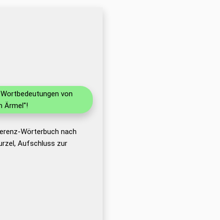
nd Wortbedeutungen von
m Ärmel"!
eferenz-Wörterbuch nach
rzel, Aufschluss zur