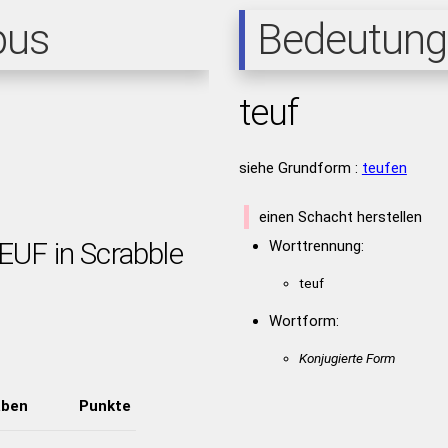
pus
Bedeutung
teuf
siehe Grundform :
teufen
einen Schacht herstellen
EUF in Scrabble
Worttrennung:
teuf
Wortform:
Konjugierte Form
aben
Punkte