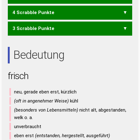
4 Scrabble Punkte
CIS
FIS
ICS
SIC
3 Scrabble Punkte
HIS
IHR
SIR
Bedeutung
frisch
neu, gerade eben erst, kürzlich
(oft in angenehmer Weise)
kühl
(besonders von Lebensmitteln)
nicht alt, abgestanden,
welk o. a.
unverbraucht
eben erst
(entstanden, hergestellt, ausgeführt)