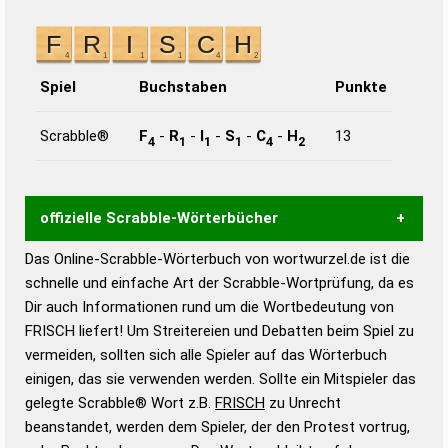
Spiel
Buchstaben
Punkte
Scrabble®
F
-
R
-
I
-
S
-
C
-
H
13
4
1
1
1
4
2
offizielle Scrabble-Wörterbücher
Das Online-Scrabble-Wörterbuch von wortwurzel.de ist die
Wortwurzel liefert mit Hilfe eines semantischen
schnelle und einfache Art der Scrabble-Wortprüfung, da es
Wortanalyse-Algorithmus gute Anhaltspunkte zu
Dir auch Informationen rund um die Wortbedeutung von
Wortbedeutung, Worttrennung und Wortform, um die
FRISCH liefert! Um Streitereien und Debatten beim Spiel zu
Gültigkeit eines Wortes für das Scrabble-Spiel zu
vermeiden, sollten sich alle Spieler auf das Wörterbuch
bestimmen!
zugelassene Turnier Scrabble-
einigen, das sie verwenden werden. Sollte ein Mitspieler das
Wörterbücher sind:
gelegte Scrabble® Wort z.B.
FRISCH
zu Unrecht
beanstandet, werden dem Spieler, der den Protest vortrug,
Duden – Standardwerk in 12 Bänden