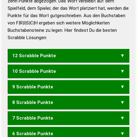
zehn Punkte abgezogen. Das Wort verbleibt auf dem
Duden – Richtiges und gutes
Spielfeld, dem Spieler, der das Wort platziert hat, werden die
Deutsch
Punkte für das Wort gutgeschrieben. Aus den Buchstaben
von F|R|I|S|C|H ergeben sich weitere Möglichkeiten
Duden – Die deutsche Grammatik
Buchstabensteine zu legen. Hier findest Du die besten
Duden – Deutsches
Scrabble Lösungen:
Universalwörterbuch
12 Scrabble Punkte
10 Scrabble Punkte
FISCH
9 Scrabble Punkte
CSFR
8 Scrabble Punkte
CHRIS
7 Scrabble Punkte
CHIS
ICHS
SCHI
SICH
6 Scrabble Punkte
CHI
ICH