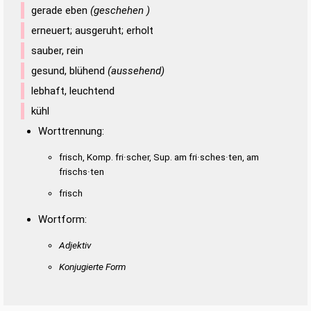
gerade eben
(geschehen )
erneuert; ausgeruht; erholt
sauber, rein
gesund, blühend
(aussehend)
lebhaft, leuchtend
kühl
Worttrennung:
frisch, Komp. fri·scher, Sup. am fri·sches·ten, am
frischs·ten
frisch
Wortform:
Adjektiv
Konjugierte Form