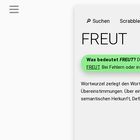
🔎 Suchen
Scrabbl
FREUT
Was bedeutet
FREUT
?
D
FREUT
. Bei Fehlern oder i
Wortwurzel zerlegt den Wor
Übereinstimmungen. Über ei
semantischen Herkunft, Def