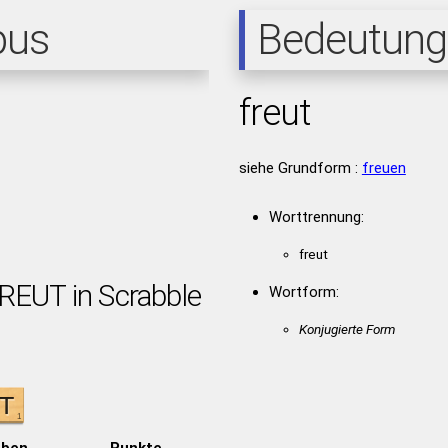
pus
Bedeutung
freut
siehe Grundform :
freuen
Worttrennung:
freut
FREUT in Scrabble
Wortform:
Konjugierte Form
aben
Punkte