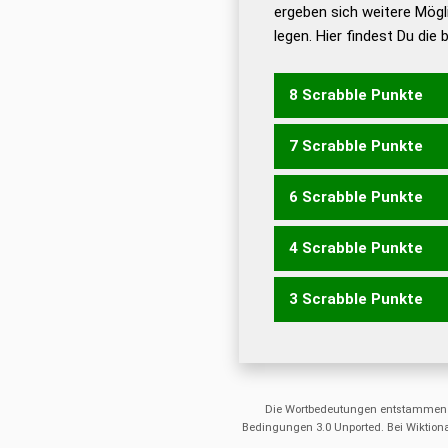
ergeben sich weitere Mögl
Dud
legen. Hier findest Du die
Dud
Universalwörterbuch
8 Scrabble Punkte
7 Scrabble Punkte
RUFET
6 Scrabble Punkte
FURT
RUFE
RUFT
TEUF
4 Scrabble Punkte
FUT
RUF
3 Scrabble Punkte
RUTE
TREU
TUE
URE
UTE
Die Wortbedeutungen entstammen
Bedingungen 3.0 Unported. Bei Wiktiona