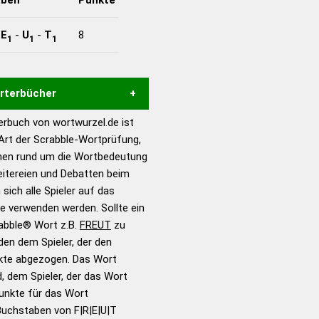
-
E
-
U
-
T
8
1
1
1
örterbücher
rbuch von wortwurzel.de ist
Hilfe eines semantischen
 Art der Scrabble-Wortprüfung,
s gute Anhaltspunkte zu
onen rund um die Wortbedeutung
ennung und Wortform, um die
eitereien und Debatten beim
für das Scrabble-Spiel zu
 sich alle Spieler auf das
 Turnier Scrabble-
ie verwenden werden. Sollte ein
rabble® Wort z.B.
FREUT
zu
en dem Spieler, der den
en – Standardwerk in 12
nkte abgezogen. Das Wort
nden
d, dem Spieler, der das Wort
en – Richtiges und gutes
Punkte für das Wort
utsch
Buchstaben von F|R|E|U|T