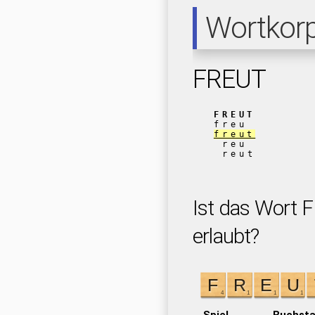
Wortkor
FREUT
FREUT
freu
freut
reu
reut
Ist das Wort 
erlaubt?
Spiel
Buchst