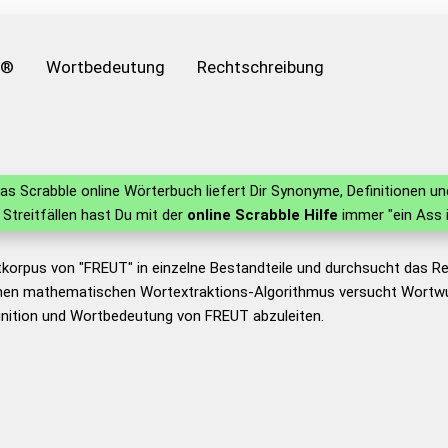
e®
Wortbedeutung
Rechtschreibung
as Scrabble online Wörterbuch liefert Dir Synonyme, Definitionen 
n Streitfällen hast Du mit der
online Scrabble Hilfe
immer "ein Ass 
tkorpus von "FREUT" in einzelne Bestandteile und durchsucht das 
nen mathematischen Wortextraktions-Algorithmus versucht Wortwu
inition und Wortbedeutung von FREUT abzuleiten.