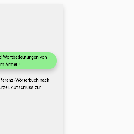
und Wortbedeutungen von
im Ärmel"!
Referenz-Wörterbuch nach
rzel, Aufschluss zur