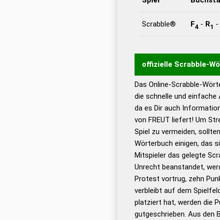
Scrabble®
F
-
R
4
1
offizielle Scrabble-W
Das Online-Scrabble-Wörte
Wortwurzel liefert mit 
die schnelle und einfache
Wortanalyse-Algorithmu
da es Dir auch Informati
Wortbedeutung, Worttr
von FREUT liefert! Um Str
Gültigkeit eines Wortes 
Spiel zu vermeiden, sollten
bestimmen!
zugelassene
Wörterbuch einigen, das s
Wörterbücher sind:
Mitspieler das gelegte Sc
Unrecht beanstandet, werd
Dud
Protest vortrug, zehn Pu
Bä
verbleibt auf dem Spielfel
Dud
platziert hat, werden die 
De
gutgeschrieben. Aus den 