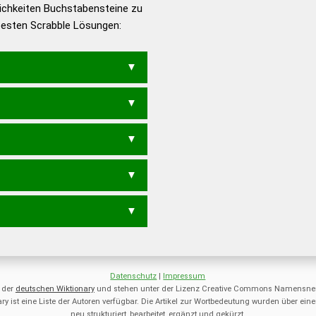
ichkeiten Buchstabensteine zu
en – Die deutsche Grammatik
 besten Scrabble Lösungen:
en – Deutsches
TURF
UFER
Datenschutz
|
Impressum
 der
deutschen Wiktionary
und stehen unter der Lizenz Creative Commons Namensnen
ry ist eine Liste der Autoren verfügbar. Die Artikel zur Wortbedeutung wurden über 
neu strukturiert, bearbeitet, ergänzt und gekürzt.