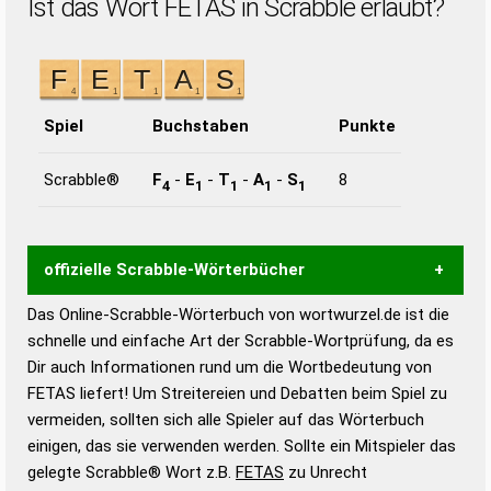
Ist das Wort FETAS in Scrabble erlaubt?
Spiel
Buchstaben
Punkte
Scrabble®
F
-
E
-
T
-
A
-
S
8
4
1
1
1
1
offizielle Scrabble-Wörterbücher
Das Online-Scrabble-Wörterbuch von wortwurzel.de ist die
Wortwurzel liefert mit Hilfe eines semantischen
schnelle und einfache Art der Scrabble-Wortprüfung, da es
Wortanalyse-Algorithmus gute Anhaltspunkte zu
Dir auch Informationen rund um die Wortbedeutung von
Wortbedeutung, Worttrennung und Wortform, um die
FETAS liefert! Um Streitereien und Debatten beim Spiel zu
Gültigkeit eines Wortes für das Scrabble-Spiel zu
vermeiden, sollten sich alle Spieler auf das Wörterbuch
bestimmen!
zugelassene Turnier Scrabble-
einigen, das sie verwenden werden. Sollte ein Mitspieler das
Wörterbücher sind:
gelegte Scrabble® Wort z.B.
FETAS
zu Unrecht