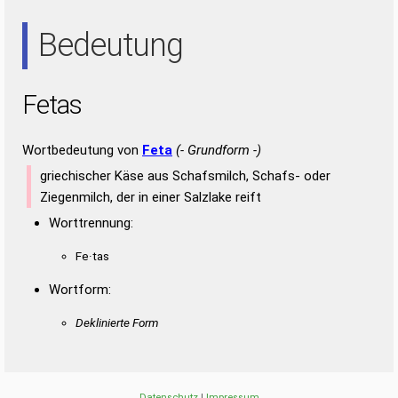
ASE
AST
SAE
SET
Bedeutung
Fetas
Wortbedeutung von
Feta
(- Grundform -)
griechischer Käse aus Schafsmilch, Schafs- oder
Ziegenmilch, der in einer Salzlake reift
Worttrennung:
Fe·tas
Wortform:
Deklinierte Form
Datenschutz
|
Impressum