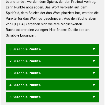
beanstandet, werden dem Spieler, der den Protest vortrug,
Duden – Standardwerk in 12 Bänden
zehn Punkte abgezogen. Das Wort verbleibt auf dem
Duden – Richtiges und gutes
Spielfeld, dem Spieler, der das Wort platziert hat, werden die
Deutsch
Punkte für das Wort gutgeschrieben. Aus den Buchstaben
von F|E|T|A|S ergeben sich weitere Möglichkeiten
Duden – Die deutsche Grammatik
Buchstabensteine zu legen. Hier findest Du die besten
Duden – Deutsches
Scrabble Lösungen:
Universalwörterbuch
8 Scrabble Punkte
7 Scrabble Punkte
FASET
FASTE
SAFTE
6 Scrabble Punkte
FASE
FAST
FEST
SAFE
SAFT
4 Scrabble Punkte
FAS
FES
3 Scrabble Punkte
ASTE