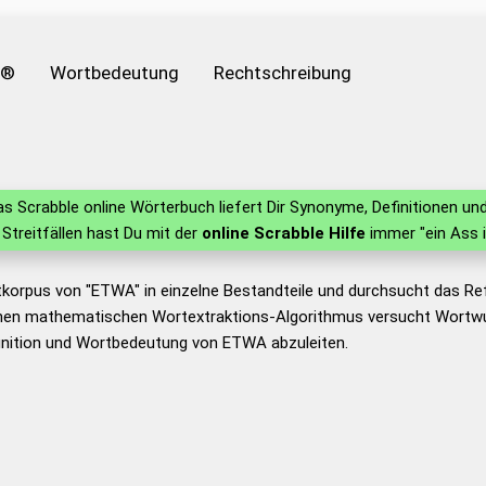
e®
Wortbedeutung
Rechtschreibung
s Scrabble online Wörterbuch liefert Dir Synonyme, Definitionen 
n Streitfällen hast Du mit der
online Scrabble Hilfe
immer "ein Ass 
tkorpus von "ETWA" in einzelne Bestandteile und durchsucht das R
nen mathematischen Wortextraktions-Algorithmus versucht Wortwu
inition und Wortbedeutung von ETWA abzuleiten.