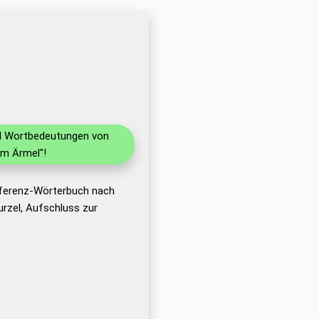
und Wortbedeutungen von
im Ärmel"!
eferenz-Wörterbuch nach
rzel, Aufschluss zur