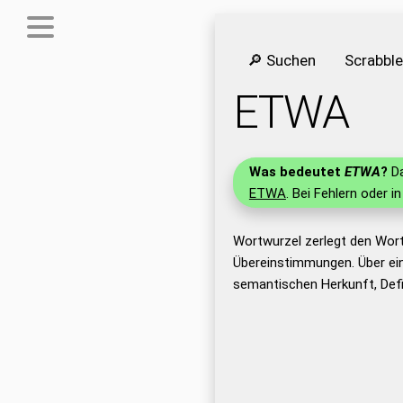
🔎 Suchen
Scrabbl
ETWA
Was bedeutet
ETWA
?
Da
ETWA
. Bei Fehlern oder i
Wortwurzel zerlegt den Wor
Übereinstimmungen. Über ei
semantischen Herkunft, Def