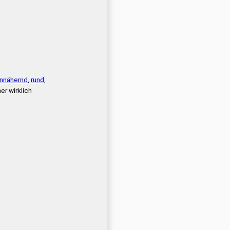
nnähernd
,
rund
,
er wirklich