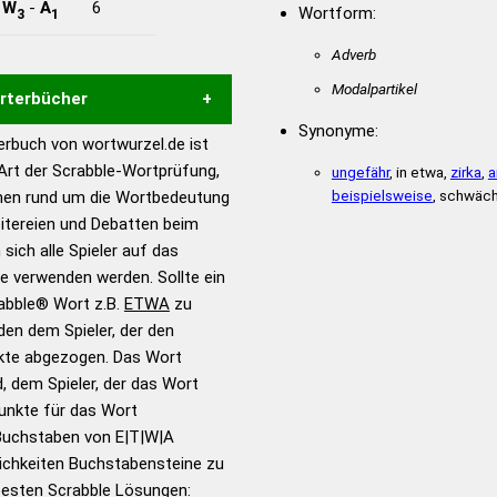
-
W
-
A
6
Wortform:
3
1
Adverb
Modalpartikel
örterbücher
Synonyme:
rbuch von wortwurzel.de ist
Hilfe eines semantischen
 Art der Scrabble-Wortprüfung,
ungefähr
, in etwa,
zirka
,
a
s gute Anhaltspunkte zu
beispielsweise
, schwäch
onen rund um die Wortbedeutung
ennung und Wortform, um die
itereien und Debatten beim
für das Scrabble-Spiel zu
 sich alle Spieler auf das
 Turnier Scrabble-
ie verwenden werden. Sollte ein
rabble® Wort z.B.
ETWA
zu
en dem Spieler, der den
en – Standardwerk in 12
nkte abgezogen. Das Wort
nden
d, dem Spieler, der das Wort
en – Richtiges und gutes
Punkte für das Wort
utsch
Buchstaben von E|T|W|A
ichkeiten Buchstabensteine zu
en – Die deutsche Grammatik
 besten Scrabble Lösungen: