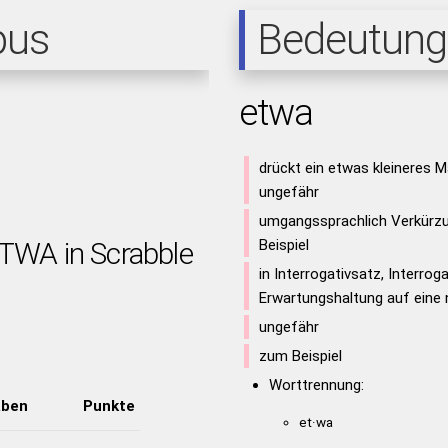
pus
Bedeutung
etwa
drückt ein etwas kleineres M
ungefähr
umgangssprachlich Verkürzu
ETWA in Scrabble
Beispiel
in Interrogativsatz, Interrog
Erwartungshaltung auf eine
ungefähr
zum Beispiel
Worttrennung:
aben
Punkte
et·wa