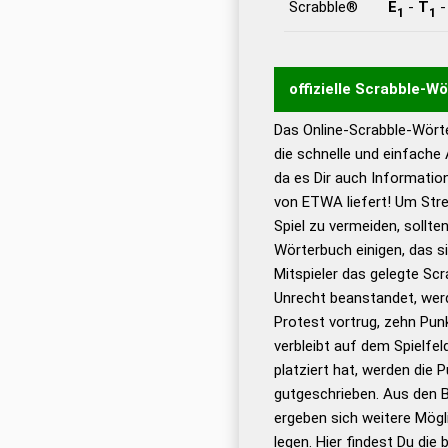
Scrabble®
E
-
T
1
1
offizielle Scrabble-W
Das Online-Scrabble-Wörte
Wortwurzel liefert mit 
die schnelle und einfache
Wortanalyse-Algorithmu
da es Dir auch Informati
Wortbedeutung, Worttr
von ETWA liefert! Um Stre
Gültigkeit eines Wortes 
Spiel zu vermeiden, sollten
bestimmen!
zugelassene
Wörterbuch einigen, das s
Wörterbücher sind:
Mitspieler das gelegte Sc
Unrecht beanstandet, werd
Dud
Protest vortrug, zehn Pu
Bä
verbleibt auf dem Spielfel
Dud
platziert hat, werden die 
De
gutgeschrieben. Aus den 
ergeben sich weitere Mögl
Dud
legen. Hier findest Du die