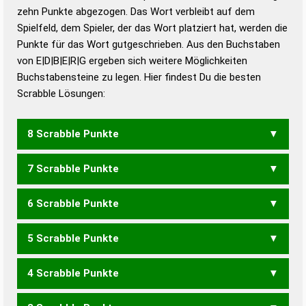
zehn Punkte abgezogen. Das Wort verbleibt auf dem
Duden – Richtiges und gutes
Spielfeld, dem Spieler, der das Wort platziert hat, werden die
Deutsch
Punkte für das Wort gutgeschrieben. Aus den Buchstaben
von E|D|B|E|R|G ergeben sich weitere Möglichkeiten
Duden – Die deutsche Grammatik
Buchstabensteine zu legen. Hier findest Du die besten
Duden – Deutsches
Scrabble Lösungen:
Universalwörterbuch
8 Scrabble Punkte
7 Scrabble Punkte
BERGE
GEBER
GERBE
6 Scrabble Punkte
GEBE
GERB
BEERD
BERED
DERBE
5 Scrabble Punkte
BEG
DGB
GEB
BEDE
DERB
EBER
ERBE
REBE
4 Scrabble Punkte
BRD
ERB
GERD
GERE
REGE