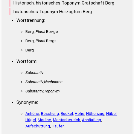
Historisch, historisches Toponym Grafschaft Berg
historisches Toponym Herzogtum Berg
Worttrennung:
Berg,
Plural
Ber·ge
Berg,
Plural
Bergs
Berg
Wortform:
Substantiv
Substantiv,Nachname
Substantiv,Toponym
Synonyme:
Anhöhe
,
Böschung
,
Buckel
,
Höhe
,
Höhenzug
,
Hübel
,
Hügel
,
Moräne
,
Montanbereich
,
Anhäufung
,
Aufschüttung
,
Haufen