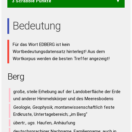
3 Scrabble Punkte
GER
REG
ERDE
REDE
DER
ERD
RED
REE
Bedeutung
Für das Wort EDBERG ist kein
Wortbedeutungsdatensatz hinterlegt! Aus dem
Wortkorpus werden die besten Treffer angezeigt!
Berg
große, steile Erhebung auf der Landoberfläche der Erde
und anderer Himmelskörper und des Meeresbodens
Geologie, Geophysik, montanwissenschaftlich
feste
Erdkruste, Untertagebereich; „im Berg“
übertr., ugs.
Haufen, Anhäufung
deutschsprachiger Nachname, Familienname; auch in