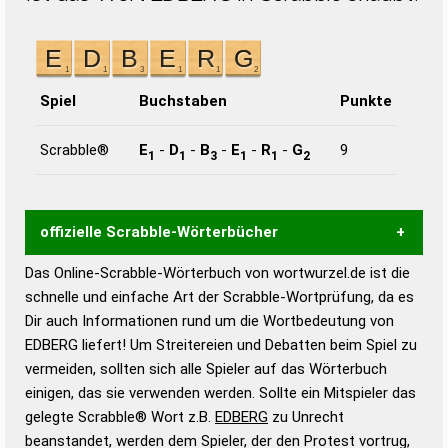
Spiel
Buchstaben
Punkte
Scrabble®
E
-
D
-
B
-
E
-
R
-
G
9
1
1
3
1
1
2
offizielle Scrabble-Wörterbücher
Das Online-Scrabble-Wörterbuch von wortwurzel.de ist die
Wortwurzel liefert mit Hilfe eines semantischen
schnelle und einfache Art der Scrabble-Wortprüfung, da es
Wortanalyse-Algorithmus gute Anhaltspunkte zu
Dir auch Informationen rund um die Wortbedeutung von
Wortbedeutung, Worttrennung und Wortform, um die
EDBERG liefert! Um Streitereien und Debatten beim Spiel zu
Gültigkeit eines Wortes für das Scrabble-Spiel zu
vermeiden, sollten sich alle Spieler auf das Wörterbuch
bestimmen!
zugelassene Turnier Scrabble-
einigen, das sie verwenden werden. Sollte ein Mitspieler das
Wörterbücher sind:
gelegte Scrabble® Wort z.B.
EDBERG
zu Unrecht
beanstandet, werden dem Spieler, der den Protest vortrug,
Duden – Standardwerk in 12 Bänden