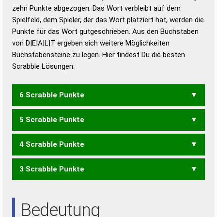
zehn Punkte abgezogen. Das Wort verbleibt auf dem
Duden – Richtiges und gutes
Spielfeld, dem Spieler, der das Wort platziert hat, werden die
Deutsch
Punkte für das Wort gutgeschrieben. Aus den Buchstaben
von D|E|A|L|T ergeben sich weitere Möglichkeiten
Duden – Die deutsche Grammatik
Buchstabensteine zu legen. Hier findest Du die besten
Duden – Deutsches
Scrabble Lösungen:
Universalwörterbuch
6 Scrabble Punkte
5 Scrabble Punkte
ADELT
DELTA
LADET
TADEL
TADLE
4 Scrabble Punkte
ADEL
ADLE
ALTE
LADE
LEAD
TAEL
TALE
3 Scrabble Punkte
ALE
LAD
LET
TAL
DATE
ADE
ETA
TED
Bedeutung