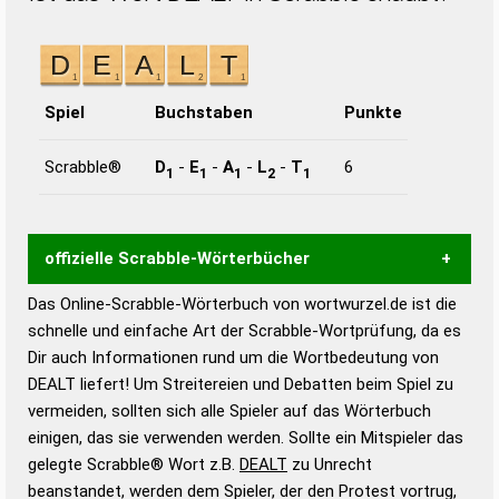
Spiel
Buchstaben
Punkte
Scrabble®
D
-
E
-
A
-
L
-
T
6
1
1
1
2
1
offizielle Scrabble-Wörterbücher
Das Online-Scrabble-Wörterbuch von wortwurzel.de ist die
Wortwurzel liefert mit Hilfe eines semantischen
schnelle und einfache Art der Scrabble-Wortprüfung, da es
Wortanalyse-Algorithmus gute Anhaltspunkte zu
Dir auch Informationen rund um die Wortbedeutung von
Wortbedeutung, Worttrennung und Wortform, um die
DEALT liefert! Um Streitereien und Debatten beim Spiel zu
Gültigkeit eines Wortes für das Scrabble-Spiel zu
vermeiden, sollten sich alle Spieler auf das Wörterbuch
bestimmen!
zugelassene Turnier Scrabble-
einigen, das sie verwenden werden. Sollte ein Mitspieler das
Wörterbücher sind:
gelegte Scrabble® Wort z.B.
DEALT
zu Unrecht
beanstandet, werden dem Spieler, der den Protest vortrug,
Duden – Standardwerk in 12 Bänden