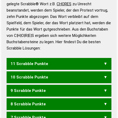
Wörterbücher sind:
gelegte Scrabble® Wort z.B.
CHORES
zu Unrecht
beanstandet, werden dem Spieler, der den Protest vortrug,
Duden – Standardwerk in 12 Bänden
zehn Punkte abgezogen. Das Wort verbleibt auf dem
Duden – Richtiges und gutes
Spielfeld, dem Spieler, der das Wort platziert hat, werden die
Deutsch
Punkte für das Wort gutgeschrieben. Aus den Buchstaben
von C|H|O|R|E|S ergeben sich weitere Möglichkeiten
Duden – Die deutsche Grammatik
Buchstabensteine zu legen. Hier findest Du die besten
Duden – Deutsches
Scrabble Lösungen:
Universalwörterbuch
11 Scrabble Punkte
10 Scrabble Punkte
SCHORE
9 Scrabble Punkte
CHORS
CHOSE
ECHOS
OCHSE
ROCHE
SCHOR
8 Scrabble Punkte
ECHO
OCHS
ROCH
CORES
RESCH
SCHER
SCORE
7 Scrabble Punkte