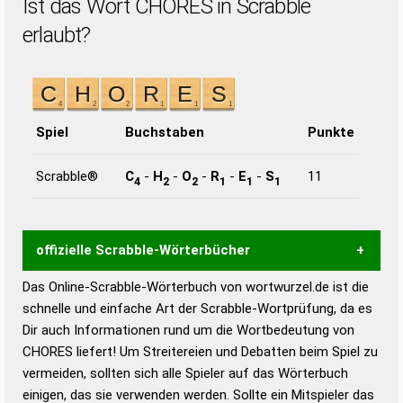
Ist das Wort CHORES in Scrabble
erlaubt?
Spiel
Buchstaben
Punkte
Scrabble®
C
-
H
-
O
-
R
-
E
-
S
11
4
2
2
1
1
1
offizielle Scrabble-Wörterbücher
Das Online-Scrabble-Wörterbuch von wortwurzel.de ist die
Wortwurzel liefert mit Hilfe eines semantischen
schnelle und einfache Art der Scrabble-Wortprüfung, da es
Wortanalyse-Algorithmus gute Anhaltspunkte zu
Dir auch Informationen rund um die Wortbedeutung von
Wortbedeutung, Worttrennung und Wortform, um die
CHORES liefert! Um Streitereien und Debatten beim Spiel zu
Gültigkeit eines Wortes für das Scrabble-Spiel zu
vermeiden, sollten sich alle Spieler auf das Wörterbuch
bestimmen!
zugelassene Turnier Scrabble-
einigen, das sie verwenden werden. Sollte ein Mitspieler das