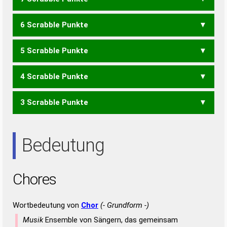
OCH
CORE
RECH
SECH
6 Scrabble Punkte
OCR
SCH
CERS
HEROS
HORSE
OHRES
ROHES
SOHRE
5 Scrabble Punkte
CER
CES
SEC
HOSE
OHRE
OHRS
RHOS
ROHE
SOHR
4 Scrabble Punkte
OHR
RHO
ROH
EROS
OSER
REHS
ROSE
SEHR
SERO
SORE
3 Scrabble Punkte
EHR
EOS
HER
REH
RHE
ERS
Bedeutung
Chores
Wortbedeutung von
Chor
(- Grundform -)
Musik
Ensemble von Sängern, das gemeinsam