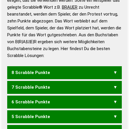
einigen, das sie verwenden werden. Sollte ein Mitspieler das
Wörterbücher sind:
gelegte Scrabble® Wort z.B.
BRAUER
zu Unrecht
beanstandet, werden dem Spieler, der den Protest vortrug,
Duden – Standardwerk in 12 Bänden
zehn Punkte abgezogen. Das Wort verbleibt auf dem
Duden – Richtiges und gutes
Spielfeld, dem Spieler, der das Wort platziert hat, werden die
Deutsch
Punkte für das Wort gutgeschrieben. Aus den Buchstaben
von B|R|A|U|E|R ergeben sich weitere Möglichkeiten
Duden – Die deutsche Grammatik
Buchstabensteine zu legen. Hier findest Du die besten
Duden – Deutsches
Scrabble Lösungen:
Universalwörterbuch
8 Scrabble Punkte
7 Scrabble Punkte
URBARE
6 Scrabble Punkte
BARER
BARRE
BAUER
ERBAU
RAUBE
RUBRA
URBAR
5 Scrabble Punkte
ABER
BARE
BARR
BAUE
BEAU
BURE
RABE
RAUB