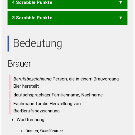
4 Scrabble Punkte
BAR
BAU
BRR
ERB
3 Scrabble Punkte
RARE
ARE
RAR
REU
URE
Bedeutung
Brauer
Berufsbezeichnung
Person, die in einem Brauvorgang
Bier herstellt
deutschsprachiger Familienname, Nachname
Fachmann für die Herstellung von
BierBerufsbezeichnung
Worttrennung:
Brau·er,
Plural
Brau·er