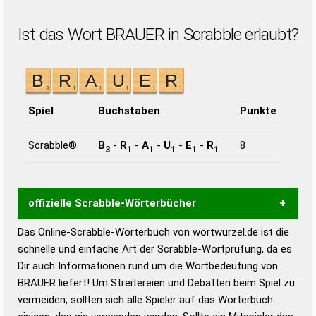
Ist das Wort BRAUER in Scrabble erlaubt?
Spiel
Buchstaben
Punkte
Scrabble®
B
-
R
-
A
-
U
-
E
-
R
8
3
1
1
1
1
1
offizielle Scrabble-Wörterbücher
Das Online-Scrabble-Wörterbuch von wortwurzel.de ist die
Wortwurzel liefert mit Hilfe eines semantischen
schnelle und einfache Art der Scrabble-Wortprüfung, da es
Wortanalyse-Algorithmus gute Anhaltspunkte zu
Dir auch Informationen rund um die Wortbedeutung von
Wortbedeutung, Worttrennung und Wortform, um die
BRAUER liefert! Um Streitereien und Debatten beim Spiel zu
Gültigkeit eines Wortes für das Scrabble-Spiel zu
vermeiden, sollten sich alle Spieler auf das Wörterbuch
bestimmen!
zugelassene Turnier Scrabble-