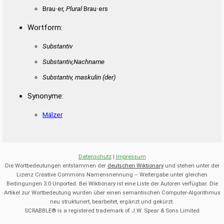
Brau·er,
Plural
Brau·ers
Wortform:
Substantiv
Substantiv,Nachname
Substantiv, maskulin
(der)
Synonyme:
Mälzer
Datenschutz
|
Impressum
Die Wortbedeutungen entstammen der
deutschen Wiktionary
und stehen unter der
Lizenz Creative Commons Namensnennung – Weitergabe unter gleichen
Bedingungen 3.0 Unported. Bei Wiktionary ist eine Liste der Autoren verfügbar. Die
Artikel zur Wortbedeutung wurden über einen semantischen Computer-Algorithmus
neu strukturiert, bearbeitet, ergänzt und gekürzt.
SCRABBLE® is a registered trademark of J.W. Spear & Sons Limited