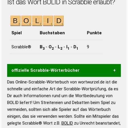
Ist das Wort BOLID in Scrabble erlaubt?
Spiel
Buchstaben
Punkte
Scrabble®
B
-
O
-
L
-
I
-
D
9
3
2
2
1
1
offizielle Scrabble-Wörterbücher
Das Online-Scrabble-Wörterbuch von wortwurzel.de ist die
Wortwurzel liefert mit Hilfe eines semantischen
schnelle und einfache Art der Scrabble-Wortprüfung, da es
Wortanalyse-Algorithmus gute Anhaltspunkte zu
Dir auch Informationen rund um die Wortbedeutung von
Wortbedeutung, Worttrennung und Wortform, um die
BOLID liefert! Um Streitereien und Debatten beim Spiel zu
Gültigkeit eines Wortes für das Scrabble-Spiel zu
vermeiden, sollten sich alle Spieler auf das Wörterbuch
bestimmen!
zugelassene Turnier Scrabble-
einigen, das sie verwenden werden. Sollte ein Mitspieler das
Wörterbücher sind:
gelegte Scrabble® Wort z.B.
BOLID
zu Unrecht beanstandet,