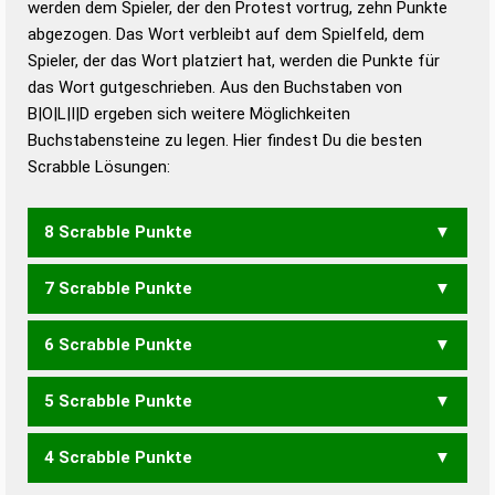
werden dem Spieler, der den Protest vortrug, zehn Punkte
Duden – Standardwerk in 12 Bänden
abgezogen. Das Wort verbleibt auf dem Spielfeld, dem
Duden – Richtiges und gutes
Spieler, der das Wort platziert hat, werden die Punkte für
Deutsch
das Wort gutgeschrieben. Aus den Buchstaben von
B|O|L|I|D ergeben sich weitere Möglichkeiten
Duden – Die deutsche Grammatik
Buchstabensteine zu legen. Hier findest Du die besten
Duden – Deutsches
Scrabble Lösungen:
Universalwörterbuch
8 Scrabble Punkte
7 Scrabble Punkte
LOBI
6 Scrabble Punkte
LOB
BILD
5 Scrabble Punkte
BIO
OBI
IDOL
LIDO
4 Scrabble Punkte
DOL