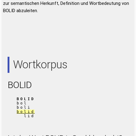
zur semantischen Herkunft, Definition und Wortbedeutung von
BOLID abzuleiten.
Wortkorpus
BOLID
BOLID
bol
boli
bolid
lid