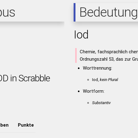
pus
Bedeutung
Iod
Chemie, fachsprachlich che
Ordnungszahl 53, das zur Gr
Worttrennung:
OD in Scrabble
Iod,
kein Plural
Wortform:
Substantiv
aben
Punkte