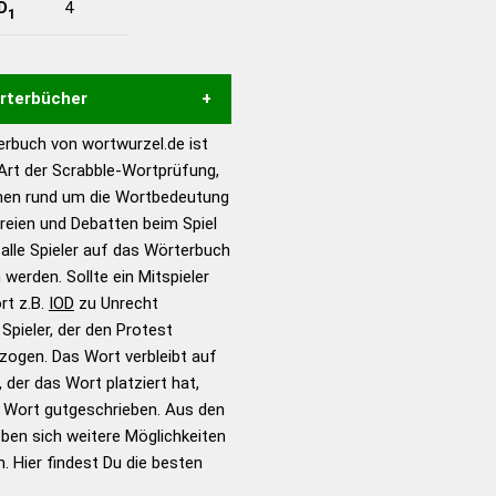
D
4
1
örterbücher
rbuch von wortwurzel.de ist
Hilfe eines semantischen
 Art der Scrabble-Wortprüfung,
s gute Anhaltspunkte zu
onen rund um die Wortbedeutung
ennung und Wortform, um die
ereien und Debatten beim Spiel
für das Scrabble-Spiel zu
 alle Spieler auf das Wörterbuch
 Turnier Scrabble-
 werden. Sollte ein Mitspieler
rt z.B.
IOD
zu Unrecht
pieler, der den Protest
en – Standardwerk in 12
zogen. Das Wort verbleibt auf
nden
 der das Wort platziert hat,
en – Richtiges und gutes
s Wort gutgeschrieben. Aus den
utsch
ben sich weitere Möglichkeiten
. Hier findest Du die besten
en – Die deutsche Grammatik