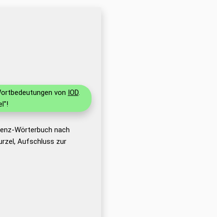
d Wortbedeutungen von
IOD
.
l"!
erenz-Wörterbuch nach
rzel, Aufschluss zur