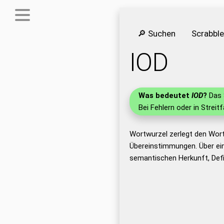
🔎 Suchen
Scrabbl
IOD
Was bedeutet
IOD
?
Das 
Bei Fehlern oder in Streit
Wortwurzel zerlegt den Wort
Übereinstimmungen. Über ei
semantischen Herkunft, Defi