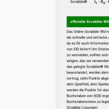
Scrabble®
I
-
O
-
1
2
offizielle Scrabble-W
Das Online-Scrabble-Wörte
Wortwurzel liefert mit 
die schnelle und einfache
Wortanalyse-Algorithmu
da es Dir auch Informati
Wortbedeutung, Worttr
von IOD liefert! Um Streit
Gültigkeit eines Wortes 
zu vermeiden, sollten sich
bestimmen!
zugelassene
einigen, das sie verwenden
Wörterbücher sind:
das gelegte Scrabble® Wo
beanstandet, werden dem S
Dud
vortrug, zehn Punkte abge
Bä
dem Spielfeld, dem Spieler,
Dud
werden die Punkte für da
De
Buchstaben von I|O|D erge
Buchstabensteine zu legen
Dud
Scrabble Lösungen: