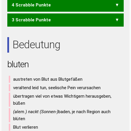
4 Scrabble Punkte
BEN
BET
ULEN
3 Scrabble Punkte
LET
LEU
NUTE
TUEN
TUNE
NET
NEU
NUT
TUE
TUN
Bedeutung
bluten
austreten von Blut aus Blutgefäßen
veraltend leid tun, seelische Pein verursachen
übertragen viel von etwas Wichtigem herausgeben,
büßen
(alem.) nackt (Sonnen-)
baden, je nach Region auch
blüten
Blut verlieren