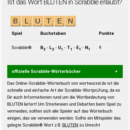
Ist das Wort BLUTEN in Scrabble erlaubt?
Spiel
Buchstaben
Punkte
Scrabble®
B
-
L
-
U
-
T
-
E
-
N
9
3
2
1
1
1
1
offizielle Scrabble-Wörterbücher
Das Online-Scrabble-Wörterbuch von wortwurzel.de ist die
Wortwurzel liefert mit Hilfe eines semantischen
schnelle und einfache Art der Scrabble-Wortprüfung, da es
Wortanalyse-Algorithmus gute Anhaltspunkte zu
Dir auch Informationen rund um die Wortbedeutung von
Wortbedeutung, Worttrennung und Wortform, um die
BLUTEN liefert! Um Streitereien und Debatten beim Spiel zu
Gültigkeit eines Wortes für das Scrabble-Spiel zu
vermeiden, sollten sich alle Spieler auf das Wörterbuch
bestimmen!
zugelassene Turnier Scrabble-
einigen, das sie verwenden werden. Sollte ein Mitspieler das
Wörterbücher sind:
gelegte Scrabble® Wort z.B.
BLUTEN
zu Unrecht