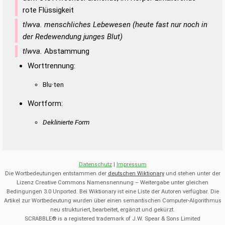
rote Flüssigkeit
tlwva. menschliches Lebewesen (heute fast nur noch in
der Redewendung junges Blut)
tlwva.
Abstammung
Worttrennung:
Blu·ten
Wortform:
Deklinierte Form
Datenschutz
|
Impressum
Die Wortbedeutungen entstammen der
deutschen Wiktionary
und stehen unter der
Lizenz Creative Commons Namensnennung – Weitergabe unter gleichen
Bedingungen 3.0 Unported. Bei Wiktionary ist eine Liste der Autoren verfügbar. Die
Artikel zur Wortbedeutung wurden über einen semantischen Computer-Algorithmus
neu strukturiert, bearbeitet, ergänzt und gekürzt.
SCRABBLE® is a registered trademark of J.W. Spear & Sons Limited