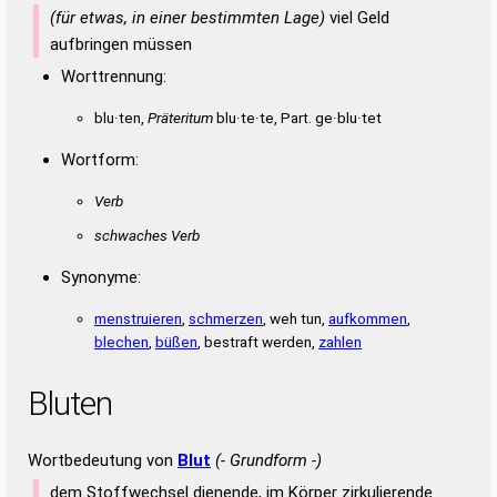
(für etwas, in einer bestimmten Lage)
viel Geld
aufbringen müssen
Worttrennung:
blu·ten,
Präteritum
blu·te·te, Part. ge·blu·tet
Wortform:
Verb
schwaches Verb
Synonyme:
menstruieren
,
schmerzen
, weh tun,
aufkommen
,
blechen
,
büßen
, bestraft werden,
zahlen
Bluten
Wortbedeutung von
Blut
(- Grundform -)
dem Stoffwechsel dienende, im Körper zirkulierende