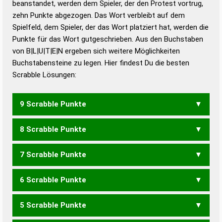
beanstandet, werden dem Spieler, der den Protest vortrug,
Duden – Standardwerk in 12 Bänden
zehn Punkte abgezogen. Das Wort verbleibt auf dem
Duden – Richtiges und gutes
Spielfeld, dem Spieler, der das Wort platziert hat, werden die
Deutsch
Punkte für das Wort gutgeschrieben. Aus den Buchstaben
von B|L|U|T|E|N ergeben sich weitere Möglichkeiten
Duden – Die deutsche Grammatik
Buchstabensteine zu legen. Hier findest Du die besten
Duden – Deutsches
Scrabble Lösungen:
Universalwörterbuch
9 Scrabble Punkte
8 Scrabble Punkte
7 Scrabble Punkte
BEULT
BLEUT
6 Scrabble Punkte
BELT
BEUL
BLEU
BULT
LEBT
BETUN
BUNTE
BUTEN
TUBEN
5 Scrabble Punkte
BEL
LEB
BETU
BEUT
BUNT
TUBE
LUNTE