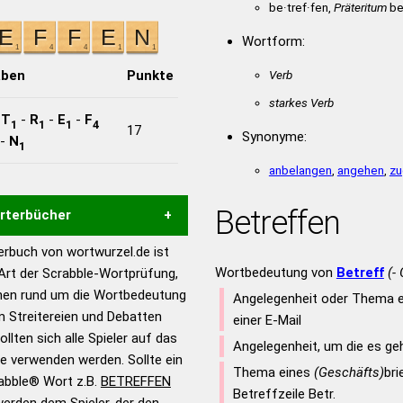
be·tref·fen,
Präteritum
be·
Wortform:
aben
Punkte
Verb
starkes Verb
-
T
-
R
-
E
-
F
1
1
1
4
17
Synonyme:
-
N
1
anbelangen
,
angehen
,
zu
Betreffen
örterbücher
rbuch von wortwurzel.de ist
Hilfe eines semantischen
Wortbedeutung von
Betreff
(-
 Art der Scrabble-Wortprüfung,
s gute Anhaltspunkte zu
onen rund um die Wortbedeutung
Angelegenheit oder Thema 
ennung und Wortform, um die
 Streitereien und Debatten
einer E-Mail
für das Scrabble-Spiel zu
llten sich alle Spieler auf das
Angelegenheit, um die es ge
 Turnier Scrabble-
ie verwenden werden. Sollte ein
Thema eines
(Geschäfts)
bri
rabble® Wort z.B.
BETREFFEN
Betreffzeile Betr.
erden dem Spieler, der den