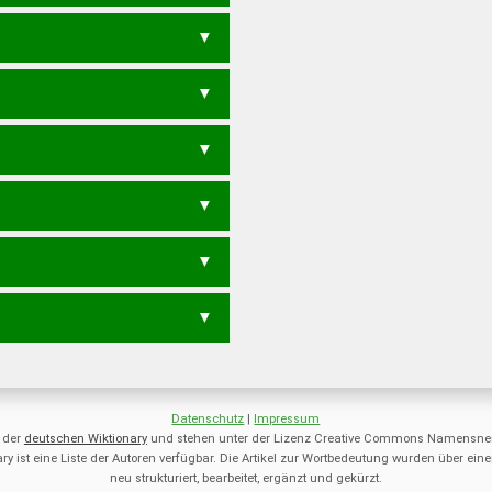
ETEN
BEETEN
BERENT
BETERN
E
ENTERB
ERBETE
ERBTEN
BEERE
BEETE
BERET
BETEN
BERN
EBERT
EBNET
ERBEN
ETE
EBEN
EBER
EBNE
ERBE
TREE
TEEREN
ERNTE
RENTE
TEERE
TERNE
REET
RENE
TEEN
TEER
TEE
Datenschutz
|
Impressum
 der
deutschen Wiktionary
und stehen unter der Lizenz Creative Commons Namensnen
ry ist eine Liste der Autoren verfügbar. Die Artikel zur Wortbedeutung wurden über 
neu strukturiert, bearbeitet, ergänzt und gekürzt.