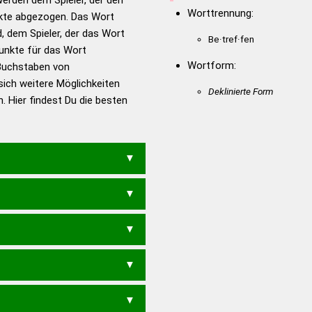
en – Standardwerk in 12
Worttrennung:
nkte abgezogen. Das Wort
nden
d, dem Spieler, der das Wort
Be·tref·fen
en – Richtiges und gutes
Punkte für das Wort
utsch
Wortform:
Buchstaben von
sich weitere Möglichkeiten
en – Die deutsche Grammatik
Deklinierte Form
. Hier findest Du die besten
en – Deutsches
BERN