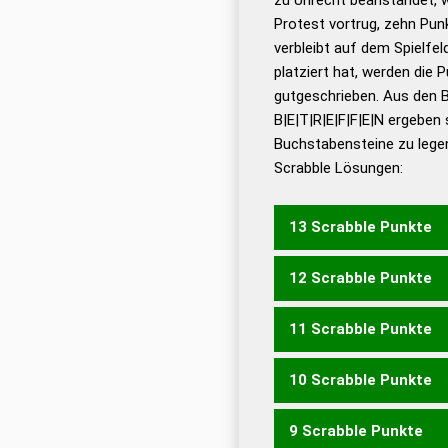
Dud
Protest vortrug, zehn Pu
Bä
verbleibt auf dem Spielfel
Dud
platziert hat, werden die 
De
gutgeschrieben. Aus den 
B|E|T|R|E|F|F|E|N ergeben 
Dud
Buchstabensteine zu legen
Dud
Scrabble Lösungen:
Universalwörterbuch
13 Scrabble Punkte
12 Scrabble Punkte
REFFTEN
11 Scrabble Punkte
REFFET
REFFTE
10 Scrabble Punkte
EFFET
NEFFE
REFFT
FE
9 Scrabble Punkte
FEBER