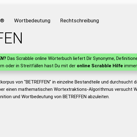
e®
Wortbedeutung
Rechtschreibung
FEN
EN
?
Das Scrabble online Wörterbuch liefert Dir Synonyme, Definiti
ern oder in Streitfällen hast Du mit der
online Scrabble Hilfe
immer 
tkorpus von "BETREFFEN" in einzelne Bestandteile und durchsucht
er einen mathematischen Wortextraktions-Algorithmus versucht W
inition und Wortbedeutung von BETREFFEN abzuleiten.