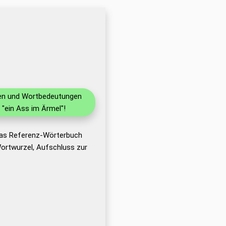
onen und Wortbedeutungen
"ein Ass im Ärmel"!
 das Referenz-Wörterbuch
ortwurzel, Aufschluss zur