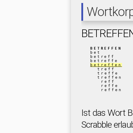
Wortkor
BETREFFE
BETREFFEN
bet
betreff
betreffe
betreffen
treff
treffe
treffen
reff
reffe
reffen
Ist das Wort
Scrabble erlau