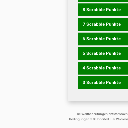
8 Scrabble Punkte
BERENTE
ENTERBE
ERB
7 Scrabble Punkte
FERNE
FETEN
BEEREN
BRENTE
EBENER
EBNET
6 Scrabble Punkte
FEEN
FEET
FERN
FETE
BETER
BRENT
EBENE
E
5 Scrabble Punkte
ERBET
ERBTE
REBEN
FEE
BEET
BENE
BERN
B
ERBT
REBE
ENTERE
EN
4 Scrabble Punkte
BEN
ERB
ENTER
ENTRE
3 Scrabble Punkte
ENTE
EREN
ERNT
NEER
ERN
NEE
NET
REE
REN
Die Wortbedeutungen entstammen
Bedingungen 3.0 Unported. Bei Wiktiona