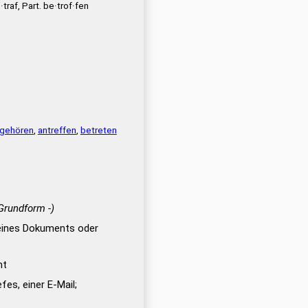
traf, Part. be·trof·fen
gehören
,
antreffen
,
betreten
 Grundform -)
eines Dokuments oder
ht
efes, einer E-Mail;