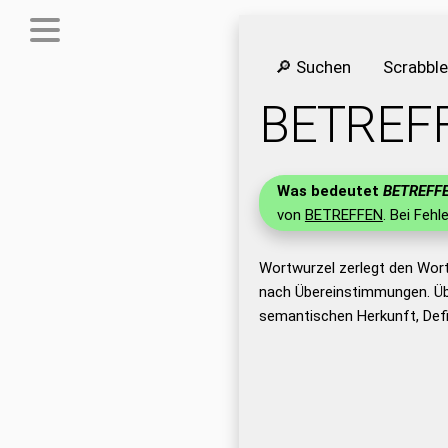
🔎 Suchen
Scrabbl
BETREF
Was bedeutet
BETREFF
von
BETREFFEN
. Bei Fehl
Wortwurzel zerlegt den Wor
nach Übereinstimmungen. Üb
semantischen Herkunft, Def