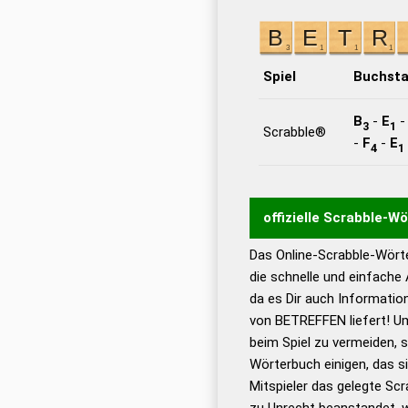
Spiel
Buchst
B
-
E
3
1
Scrabble®
-
F
-
E
4
1
offizielle Scrabble-W
Das Online-Scrabble-Wörte
Wortwurzel liefert mit 
die schnelle und einfache
Wortanalyse-Algorithmu
da es Dir auch Informati
Wortbedeutung, Worttr
von BETREFFEN liefert! Um
Gültigkeit eines Wortes 
beim Spiel zu vermeiden, so
bestimmen!
zugelassene
Wörterbuch einigen, das s
Wörterbücher sind:
Mitspieler das gelegte Sc
zu Unrecht beanstandet, w