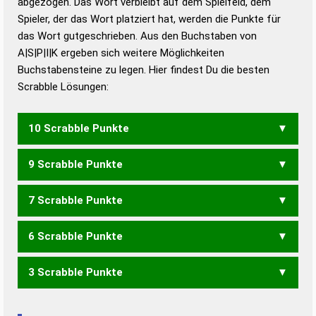
abgezogen. Das Wort verbleibt auf dem Spielfeld, dem
Duden – Richtiges und gutes
Spieler, der das Wort platziert hat, werden die Punkte für
Deutsch
das Wort gutgeschrieben. Aus den Buchstaben von
A|S|P|I|K ergeben sich weitere Möglichkeiten
Duden – Die deutsche Grammatik
Buchstabensteine zu legen. Hier findest Du die besten
Duden – Deutsches
Scrabble Lösungen:
Universalwörterbuch
10 Scrabble Punkte
9 Scrabble Punkte
KAPS
KIPA
KIPS
PAKS
PIKS
7 Scrabble Punkte
KAP
PAK
6 Scrabble Punkte
KAIS
3 Scrabble Punkte
AKI
KAI
PAS
PIS
PSI
SKA
SKI
SPA
AIS