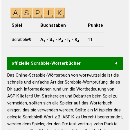
Spiel
Buchstaben
Punkte
Scrabble®
A
-
S
-
P
-
I
-
K
11
1
1
4
1
4
offizielle Scrabble-Wörterbücher
Das Online-Scrabble-Wörterbuch von wortwurzel.de ist die
Wortwurzel liefert mit Hilfe eines semantischen
schnelle und einfache Art der Scrabble-Wortprüfung, da es
Wortanalyse-Algorithmus gute Anhaltspunkte zu
Dir auch Informationen rund um die Wortbedeutung von
Wortbedeutung, Worttrennung und Wortform, um die
ASPIK liefert! Um Streitereien und Debatten beim Spiel zu
Gültigkeit eines Wortes für das Scrabble-Spiel zu
vermeiden, sollten sich alle Spieler auf das Wörterbuch
bestimmen!
zugelassene Turnier Scrabble-
einigen, das sie verwenden werden. Sollte ein Mitspieler das
Wörterbücher sind:
gelegte Scrabble® Wort z.B.
ASPIK
zu Unrecht beanstandet,
werden dem Spieler, der den Protest vortrug, zehn Punkte
Duden – Standardwerk in 12 Bänden