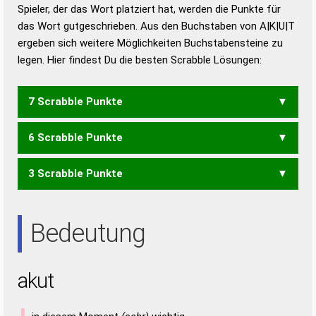
Duden – Richtiges und gutes
Spieler, der das Wort platziert hat, werden die Punkte für
Deutsch
das Wort gutgeschrieben. Aus den Buchstaben von A|K|U|T
ergeben sich weitere Möglichkeiten Buchstabensteine zu
Duden – Die deutsche Grammatik
legen. Hier findest Du die besten Scrabble Lösungen:
Duden – Deutsches
Universalwörterbuch
7 Scrabble Punkte
6 Scrabble Punkte
KAUT
3 Scrabble Punkte
AKT
KAT
KAU
TAU
UTA
Bedeutung
akut