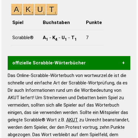
Spiel
Buchstaben
Punkte
Scrabble®
A
-
K
-
U
-
T
7
1
4
1
1
offizielle Scrabble-Wörterbücher
Das Online-Scrabble-Wörterbuch von wortwurzel.de ist die
Wortwurzel liefert mit Hilfe eines semantischen
schnelle und einfache Art der Scrabble-Wortprüfung, da es
Wortanalyse-Algorithmus gute Anhaltspunkte zu
Dir auch Informationen rund um die Wortbedeutung von
Wortbedeutung, Worttrennung und Wortform, um die
AKUT liefert! Um Streitereien und Debatten beim Spiel zu
Gültigkeit eines Wortes für das Scrabble-Spiel zu
vermeiden, sollten sich alle Spieler auf das Wörterbuch
bestimmen!
zugelassene Turnier Scrabble-
einigen, das sie verwenden werden. Sollte ein Mitspieler das
Wörterbücher sind:
gelegte Scrabble® Wort z.B.
AKUT
zu Unrecht beanstandet,
werden dem Spieler, der den Protest vortrug, zehn Punkte
Duden – Standardwerk in 12 Bänden
abgezogen. Das Wort verbleibt auf dem Spielfeld, dem