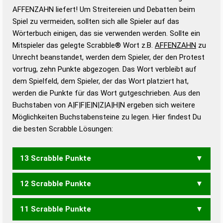
Wortbedeutung, Worttrennung und Wortform, um die
AFFENZAHN liefert! Um Streitereien und Debatten beim
Gültigkeit eines Wortes für das Scrabble-Spiel zu
Spiel zu vermeiden, sollten sich alle Spieler auf das
bestimmen!
zugelassene Turnier Scrabble-
Wörterbuch einigen, das sie verwenden werden. Sollte ein
Wörterbücher sind:
Mitspieler das gelegte Scrabble® Wort z.B.
AFFENZAHN
zu
Unrecht beanstandet, werden dem Spieler, der den Protest
Duden – Standardwerk in 12 Bänden
vortrug, zehn Punkte abgezogen. Das Wort verbleibt auf
Duden – Richtiges und gutes
dem Spielfeld, dem Spieler, der das Wort platziert hat,
Deutsch
werden die Punkte für das Wort gutgeschrieben. Aus den
Buchstaben von A|F|F|E|N|Z|A|H|N ergeben sich weitere
Duden – Die deutsche Grammatik
Möglichkeiten Buchstabensteine zu legen. Hier findest Du
Duden – Deutsches
die besten Scrabble Lösungen:
Universalwörterbuch
13 Scrabble Punkte
12 Scrabble Punkte
HAFFEN
11 Scrabble Punkte
HAFFE