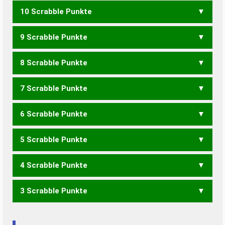
10 Scrabble Punkte
HAFF
9 Scrabble Punkte
FAHNEN
HANFEN
8 Scrabble Punkte
FAHNE
HAFEN
ZAHNEN
7 Scrabble Punkte
FAZ
FEZ
FEHN
HANF
ZAHNE
6 Scrabble Punkte
FEH
FENN
ZEHN
5 Scrabble Punkte
FAN
ZEH
AHNEN
HANNA
HENNA
NAHEN
4 Scrabble Punkte
ZEA
ZEN
AHNE
NAHE
3 Scrabble Punkte
AHA
HAN
NAH
ANNA
ANNE
ANA
ANN