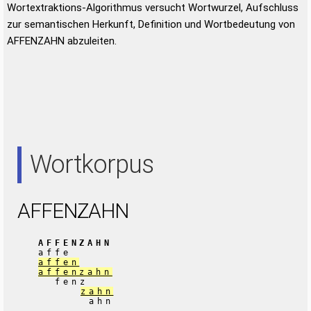
Wortextraktions-Algorithmus versucht Wortwurzel, Aufschluss
zur semantischen Herkunft, Definition und Wortbedeutung von
AFFENZAHN abzuleiten.
Wortkorpus
AFFENZAHN
AFFENZAHN
affe
affen
affenzahn
fenz
zahn
ahn