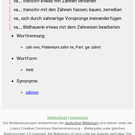
va., ,
transitiv
etwas mit Zähnen versehen
va., ,
transitiv
mit den Zähnen fassen, kauen, zerreißen
va., sich durch zahnartige Vorsprünge ineinanderfügen
va., , Bildhauerei etwas mit dem Zahneisen bearbeiten
Worttrennung:
zah·nen,
Präteritum
zahn·te, Part. ge·zahnt
Wortform:
Verb
Synonyme:
zähnen
Datenschutz
|
Impressum
Die Wortbedeutungen entstammen der
deutschen Wiktionary
und stehen unter der
Lizenz Creative Commons Namensnennung – Weitergabe unter gleichen
Bedingungen 3.0 Unported. Bei Wiktionary ist eine Liste der Autoren verfügbar. Die