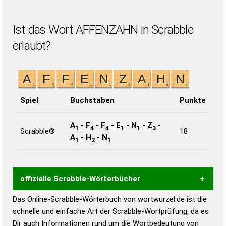
Ist das Wort AFFENZAHN in Scrabble
erlaubt?
Spiel
Buchstaben
Punkte
A
-
F
-
F
-
E
-
N
-
Z
-
1
4
4
1
1
3
Scrabble®
18
A
-
H
-
N
1
2
1
offizielle Scrabble-Wörterbücher
Das Online-Scrabble-Wörterbuch von wortwurzel.de ist die
Wortwurzel liefert mit Hilfe eines semantischen
schnelle und einfache Art der Scrabble-Wortprüfung, da es
Wortanalyse-Algorithmus gute Anhaltspunkte zu
Dir auch Informationen rund um die Wortbedeutung von