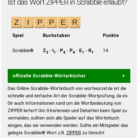
Ist das Wort ZIPPER in Scrabble erlaubt?
Spiel
Buchstaben
Punkte
Scrabble®
Z
-
I
-
P
-
P
-
E
-
R
14
3
1
4
4
1
1
offizielle Scrabble-Wörterbücher
Das Online-Scrabble-Wörterbuch von wortwurzel.de ist die
Wortwurzel liefert mit Hilfe eines semantischen
schnelle und einfache Art der Scrabble-Wortprüfung, da es
Wortanalyse-Algorithmus gute Anhaltspunkte zu
Dir auch Informationen rund um die Wortbedeutung von
Wortbedeutung, Worttrennung und Wortform, um die
ZIPPER liefert! Um Streitereien und Debatten beim Spiel zu
Gültigkeit eines Wortes für das Scrabble-Spiel zu
vermeiden, sollten sich alle Spieler auf das Wörterbuch
bestimmen!
zugelassene Turnier Scrabble-
einigen, das sie verwenden werden. Sollte ein Mitspieler das
Wörterbücher sind:
gelegte Scrabble® Wort z.B.
ZIPPER
zu Unrecht