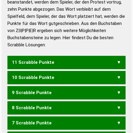
beanstandet, werden dem Spieler, der den Protest vortrug,
Duden – Standardwerk in 12 Bänden
zehn Punkte abgezogen. Das Wort verbleibt auf dem
Duden – Richtiges und gutes
Spielfeld, dem Spieler, der das Wort platziert hat, werden die
Deutsch
Punkte für das Wort gutgeschrieben. Aus den Buchstaben
von Z|I|P|P|E|R ergeben sich weitere Möglichkeiten
Duden – Die deutsche Grammatik
Buchstabensteine zu legen. Hier findest Du die besten
Duden – Deutsches
Scrabble Lösungen:
Universalwörterbuch
11 Scrabble Punkte
10 Scrabble Punkte
RIPPE
9 Scrabble Punkte
PIEP
PIPE
RIPP
ZIRPE
8 Scrabble Punkte
PEP
PIZE
ZIEP
ZIRP
7 Scrabble Punkte
PIZ