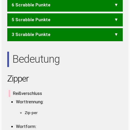
6 Scrabble Punkte
PERI
PIER
PREI
5 Scrabble Punkte
PIE
REP
REIZ
ZIER
3 Scrabble Punkte
ERZ
ZER
IRE
Bedeutung
Zipper
Reißverschluss
Worttrennung:
Zip·per
Wortform: