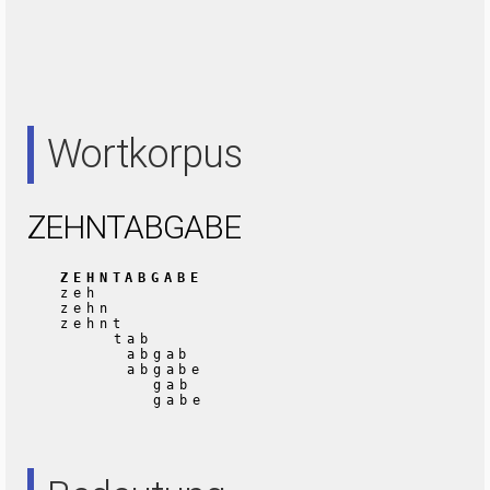
Wortkorpus
ZEHNTABGABE
ZEHNTABGABE
zeh
zehn
zehnt
tab
abgab
abgabe
gab
gabe