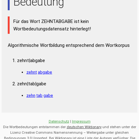
Bedeutung
Für das Wort ZEHNTABGABE ist kein
Wortbedeutungsdatensatz hinterlegt!
Algorithmische Wortbildung entsprechend dem Wortkorpus
zehnt|abgabe
zehnt
abgabe
zehn|tab|gabe
zehn
tab
gabe
Datenschutz
|
Impressum
Die Wortbedeutungen entstammen der
deutschen Wiktionary
und stehen unter der
Lizenz Creative Commons Namensnennung – Weitergabe unter gleichen
Bedingungen 3.0 Unported. Bei Wiktionary ist eine Liste der Autoren verfügbar. Die