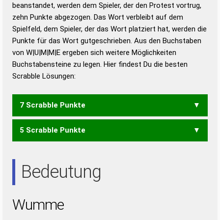
beanstandet, werden dem Spieler, der den Protest vortrug,
Duden – Standardwerk in 12 Bänden
zehn Punkte abgezogen. Das Wort verbleibt auf dem
Duden – Richtiges und gutes
Spielfeld, dem Spieler, der das Wort platziert hat, werden die
Deutsch
Punkte für das Wort gutgeschrieben. Aus den Buchstaben
von W|U|M|M|E ergeben sich weitere Möglichkeiten
Duden – Die deutsche Grammatik
Buchstabensteine zu legen. Hier findest Du die besten
Duden – Deutsches
Scrabble Lösungen:
Universalwörterbuch
7 Scrabble Punkte
5 Scrabble Punkte
MUM
WEM
EMU
UWE
Bedeutung
Wumme