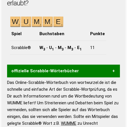
erlaubt?
Spiel
Buchstaben
Punkte
Scrabble®
W
-
U
-
M
-
M
-
E
11
3
1
3
3
1
offizielle Scrabble-Wörterbücher
Das Online-Scrabble-Wörterbuch von wortwurzel.de ist die
Wortwurzel liefert mit Hilfe eines semantischen
schnelle und einfache Art der Scrabble-Wortprüfung, da es
Wortanalyse-Algorithmus gute Anhaltspunkte zu
Dir auch Informationen rund um die Wortbedeutung von
Wortbedeutung, Worttrennung und Wortform, um die
WUMME liefert! Um Streitereien und Debatten beim Spiel zu
Gültigkeit eines Wortes für das Scrabble-Spiel zu
vermeiden, sollten sich alle Spieler auf das Wörterbuch
bestimmen!
zugelassene Turnier Scrabble-
einigen, das sie verwenden werden. Sollte ein Mitspieler das
Wörterbücher sind:
gelegte Scrabble® Wort z.B.
WUMME
zu Unrecht