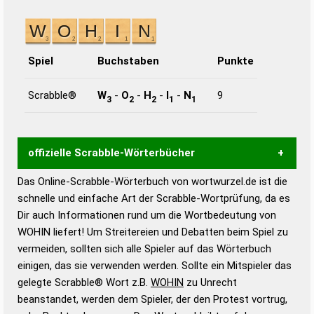
Spiel
Buchstaben
Punkte
Scrabble®
W
-
O
-
H
-
I
-
N
9
3
2
2
1
1
offizielle Scrabble-Wörterbücher
Das Online-Scrabble-Wörterbuch von wortwurzel.de ist die
Wortwurzel liefert mit Hilfe eines semantischen
schnelle und einfache Art der Scrabble-Wortprüfung, da es
Wortanalyse-Algorithmus gute Anhaltspunkte zu
Dir auch Informationen rund um die Wortbedeutung von
Wortbedeutung, Worttrennung und Wortform, um die
WOHIN liefert! Um Streitereien und Debatten beim Spiel zu
Gültigkeit eines Wortes für das Scrabble-Spiel zu
vermeiden, sollten sich alle Spieler auf das Wörterbuch
bestimmen!
zugelassene Turnier Scrabble-
einigen, das sie verwenden werden. Sollte ein Mitspieler das
Wörterbücher sind:
gelegte Scrabble® Wort z.B.
WOHIN
zu Unrecht
beanstandet, werden dem Spieler, der den Protest vortrug,
Duden – Standardwerk in 12 Bänden