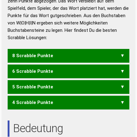
zehn Punkte abgezogen. Das Wort verbleibt auf dem
Duden – Richtiges und gutes
Spielfeld, dem Spieler, der das Wort platziert hat, werden die
Deutsch
Punkte für das Wort gutgeschrieben. Aus den Buchstaben
von W|O|H|I|N ergeben sich weitere Möglichkeiten
Duden – Die deutsche Grammatik
Buchstabensteine zu legen. Hier findest Du die besten
Duden – Deutsches
Scrabble Lösungen:
Universalwörterbuch
8 Scrabble Punkte
6 Scrabble Punkte
WOHN
5 Scrabble Punkte
WON
4 Scrabble Punkte
HOI
HON
IHN
ION
Bedeutung