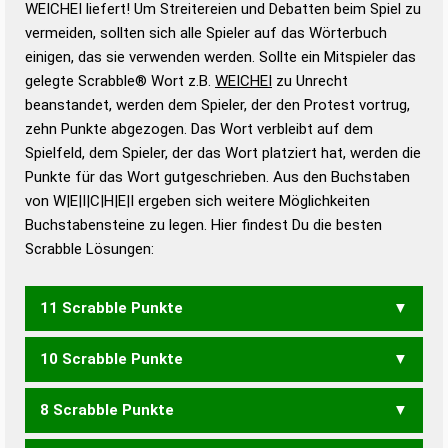
WEICHEI liefert! Um Streitereien und Debatten beim Spiel zu
Gültigkeit eines Wortes für das Scrabble-Spiel zu
vermeiden, sollten sich alle Spieler auf das Wörterbuch
bestimmen!
zugelassene Turnier Scrabble-
einigen, das sie verwenden werden. Sollte ein Mitspieler das
Wörterbücher sind:
gelegte Scrabble® Wort z.B.
WEICHEI
zu Unrecht
beanstandet, werden dem Spieler, der den Protest vortrug,
Duden – Standardwerk in 12 Bänden
zehn Punkte abgezogen. Das Wort verbleibt auf dem
Duden – Richtiges und gutes
Spielfeld, dem Spieler, der das Wort platziert hat, werden die
Deutsch
Punkte für das Wort gutgeschrieben. Aus den Buchstaben
von W|E|I|C|H|E|I ergeben sich weitere Möglichkeiten
Duden – Die deutsche Grammatik
Buchstabensteine zu legen. Hier findest Du die besten
Duden – Deutsches
Scrabble Lösungen:
Universalwörterbuch
11 Scrabble Punkte
10 Scrabble Punkte
WICHE
8 Scrabble Punkte
WICH