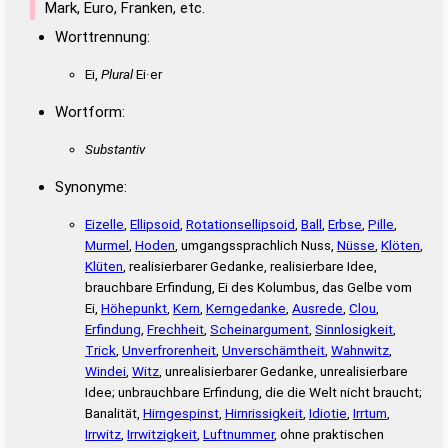
Mark, Euro, Franken, etc.
Worttrennung:
Ei,
Plural
Ei·er
Wortform:
Substantiv
Synonyme:
Eizelle
,
Ellipsoid
,
Rotationsellipsoid
,
Ball
,
Erbse
,
Pille
,
Murmel
,
Hoden
, umgangssprachlich Nuss,
Nüsse
,
Klöten
,
Klüten
, realisierbarer Gedanke, realisierbare Idee,
brauchbare Erfindung, Ei des Kolumbus, das Gelbe vom
Ei,
Höhepunkt
,
Kern
,
Kerngedanke
,
Ausrede
,
Clou
,
Erfindung
,
Frechheit
,
Scheinargument
,
Sinnlosigkeit
,
Trick
,
Unverfrorenheit
,
Unverschämtheit
,
Wahnwitz
,
Windei
,
Witz
, unrealisierbarer Gedanke, unrealisierbare
Idee; unbrauchbare Erfindung, die die Welt nicht braucht;
Banalität,
Hirngespinst
,
Hirnrissigkeit
,
Idiotie
,
Irrtum
,
Irrwitz
,
Irrwitzigkeit
,
Luftnummer
, ohne praktischen