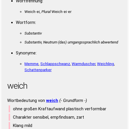
Worttrennung:
Weich·ei,
Plural
Weich·ei·er
Wortform:
Substantiv
Substantiv, Neutrum
(das)
umgangssprachlich abwertend
Synonyme:
Memme
,
Schlappschwanz
,
Warmduscher
,
Weichling
,
Schattenparker
weich
Wortbedeutung von
weich
(- Grundform -)
ohne großen Kraftaufwand plastisch verformbar
Charakter sensibel, empfindsam, zart
Klang mild