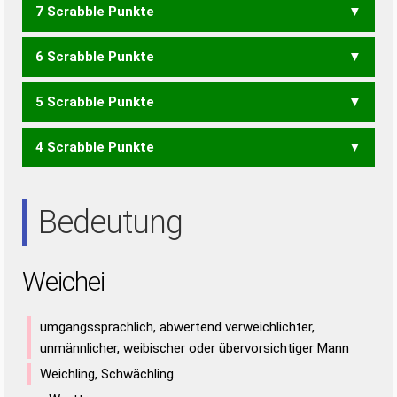
7 Scrabble Punkte
EHEC
WEIHE
6 Scrabble Punkte
CHI
HIWI
WEHE
WEIH
5 Scrabble Punkte
ICE
WEH
4 Scrabble Punkte
EWE
WIE
EHE
HIE
Bedeutung
Weichei
umgangssprachlich, abwertend verweichlichter,
unmännlicher, weibischer oder übervorsichtiger Mann
Weichling, Schwächling