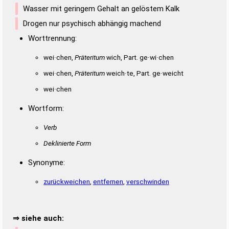
Wasser mit geringem Gehalt an gelöstem Kalk
Drogen nur psychisch abhängig machend
Worttrennung:
wei·chen,
Präteritum
wich, Part. ge·wi·chen
wei·chen,
Präteritum
weich·te, Part. ge·weicht
wei·chen
Wortform:
Verb
Deklinierte Form
Synonyme:
zurückweichen
,
entfernen
,
verschwinden
⇒ siehe auch: