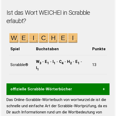
Ist das Wort WEICHEI in Scrabble
erlaubt?
Spiel
Buchstaben
Punkte
W
-
E
-
I
-
C
-
H
-
E
-
3
1
1
4
2
1
Scrabble®
13
I
1
offizielle Scrabble-Wörterbücher
Das Online-Scrabble-Wörterbuch von wortwurzel.de ist die
Wortwurzel liefert mit Hilfe eines semantischen
schnelle und einfache Art der Scrabble-Wortprüfung, da es
Wortanalyse-Algorithmus gute Anhaltspunkte zu
Dir auch Informationen rund um die Wortbedeutung von
Wortbedeutung, Worttrennung und Wortform, um die