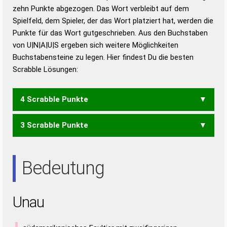
zehn Punkte abgezogen. Das Wort verbleibt auf dem
Duden – Richtiges und gutes
Spielfeld, dem Spieler, der das Wort platziert hat, werden die
Deutsch
Punkte für das Wort gutgeschrieben. Aus den Buchstaben
von U|N|A|U|S ergeben sich weitere Möglichkeiten
Duden – Die deutsche Grammatik
Buchstabensteine zu legen. Hier findest Du die besten
Duden – Deutsches
Scrabble Lösungen:
Universalwörterbuch
4 Scrabble Punkte
3 Scrabble Punkte
ANUS
SAUN
ANS
NUS
SAU
UNS
USA
Bedeutung
Unau