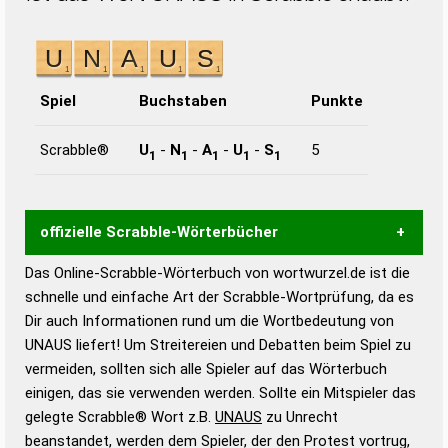
Spiel
Buchstaben
Punkte
Scrabble®
U
-
N
-
A
-
U
-
S
5
1
1
1
1
1
offizielle Scrabble-Wörterbücher
Das Online-Scrabble-Wörterbuch von wortwurzel.de ist die
Wortwurzel liefert mit Hilfe eines semantischen
schnelle und einfache Art der Scrabble-Wortprüfung, da es
Wortanalyse-Algorithmus gute Anhaltspunkte zu
Dir auch Informationen rund um die Wortbedeutung von
Wortbedeutung, Worttrennung und Wortform, um die
UNAUS liefert! Um Streitereien und Debatten beim Spiel zu
Gültigkeit eines Wortes für das Scrabble-Spiel zu
vermeiden, sollten sich alle Spieler auf das Wörterbuch
bestimmen!
zugelassene Turnier Scrabble-
einigen, das sie verwenden werden. Sollte ein Mitspieler das
Wörterbücher sind:
gelegte Scrabble® Wort z.B.
UNAUS
zu Unrecht
beanstandet, werden dem Spieler, der den Protest vortrug,
Duden – Standardwerk in 12 Bänden