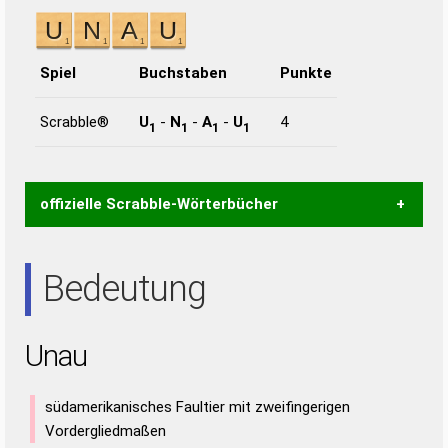
Spiel
Buchstaben
Punkte
Scrabble®
U
-
N
-
A
-
U
4
1
1
1
1
offizielle Scrabble-Wörterbücher
Wortwurzel liefert mit Hilfe eines semantischen
Bedeutung
Wortanalyse-Algorithmus gute Anhaltspunkte zu
Wortbedeutung, Worttrennung und Wortform, um die
Gültigkeit eines Wortes für das Scrabble-Spiel zu
Unau
bestimmen!
zugelassene Turnier Scrabble-
Wörterbücher sind:
südamerikanisches Faultier mit zweifingerigen
Duden – Standardwerk in 12 Bänden
Vordergliedmaßen