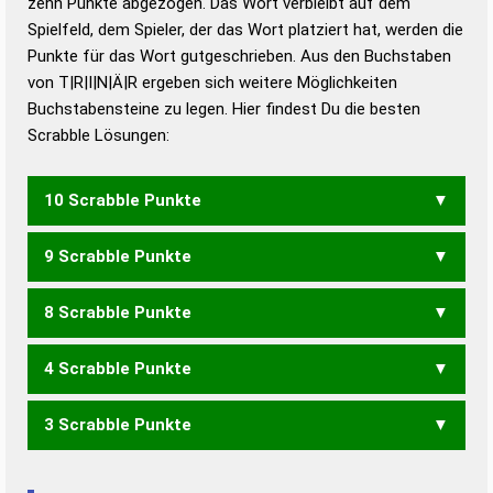
zehn Punkte abgezogen. Das Wort verbleibt auf dem
Duden – Richtiges und gutes
Spielfeld, dem Spieler, der das Wort platziert hat, werden die
Deutsch
Punkte für das Wort gutgeschrieben. Aus den Buchstaben
von T|R|I|N|Ä|R ergeben sich weitere Möglichkeiten
Duden – Die deutsche Grammatik
Buchstabensteine zu legen. Hier findest Du die besten
Duden – Deutsches
Scrabble Lösungen:
Universalwörterbuch
10 Scrabble Punkte
9 Scrabble Punkte
RÄTIN
8 Scrabble Punkte
TRÄN
4 Scrabble Punkte
RÄT
3 Scrabble Punkte
IRRT
IRR