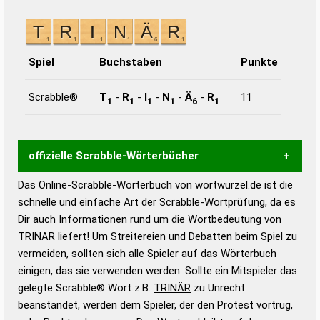
Spiel
Buchstaben
Punkte
Scrabble®
T
-
R
-
I
-
N
-
Ä
-
R
11
1
1
1
1
6
1
offizielle Scrabble-Wörterbücher
Das Online-Scrabble-Wörterbuch von wortwurzel.de ist die
Wortwurzel liefert mit Hilfe eines semantischen
schnelle und einfache Art der Scrabble-Wortprüfung, da es
Wortanalyse-Algorithmus gute Anhaltspunkte zu
Dir auch Informationen rund um die Wortbedeutung von
Wortbedeutung, Worttrennung und Wortform, um die
TRINÄR liefert! Um Streitereien und Debatten beim Spiel zu
Gültigkeit eines Wortes für das Scrabble-Spiel zu
vermeiden, sollten sich alle Spieler auf das Wörterbuch
bestimmen!
zugelassene Turnier Scrabble-
einigen, das sie verwenden werden. Sollte ein Mitspieler das
Wörterbücher sind:
gelegte Scrabble® Wort z.B.
TRINÄR
zu Unrecht
beanstandet, werden dem Spieler, der den Protest vortrug,
Duden – Standardwerk in 12 Bänden