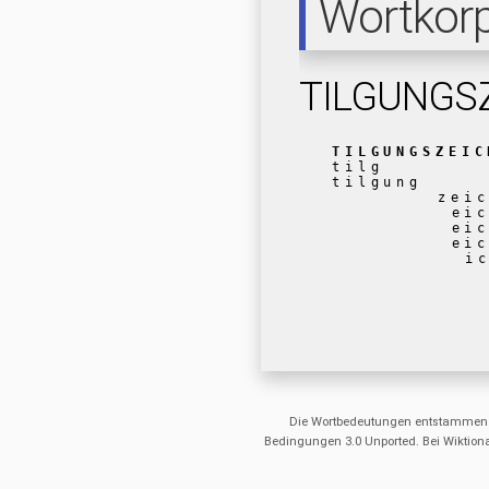
Wortkor
TILGUNGS
TILGUNGSZEIC
tilg
tilgung
zei
ei
ei
ei
i
Die Wortbedeutungen entstammen
Bedingungen 3.0 Unported. Bei Wiktiona