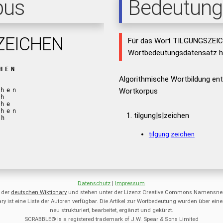
pus
Bedeutung
ZEICHEN
Für das Wort TILGUNGSZEICH
Wortbedeutungsdatensatz hi
HEN
Algorithmische Wortbildung e
chen
Wortkorpus
ch
che
chen
tilgung|s|zeichen
ch
tilgung
zeichen
Datenschutz
|
Impressum
 der
deutschen Wiktionary
und stehen unter der Lizenz Creative Commons Namensnen
ry ist eine Liste der Autoren verfügbar. Die Artikel zur Wortbedeutung wurden über 
neu strukturiert, bearbeitet, ergänzt und gekürzt.
SCRABBLE® is a registered trademark of J.W. Spear & Sons Limited