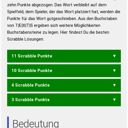
zehn Punkte abgezogen. Das Wort verbleibt auf dem
Duden – Richtiges und gutes
Spielfeld, dem Spieler, der das Wort platziert hat, werden die
Deutsch
Punkte für das Wort gutgeschrieben. Aus den Buchstaben
von T|E|X|T|S ergeben sich weitere Möglichkeiten
Duden – Die deutsche Grammatik
Buchstabensteine zu legen. Hier findest Du die besten
Duden – Deutsches
Scrabble Lösungen:
Universalwörterbuch
11 Scrabble Punkte
10 Scrabble Punkte
SEXT
4 Scrabble Punkte
SEX
3 Scrabble Punkte
STET
TEST
SET
Bedeutung