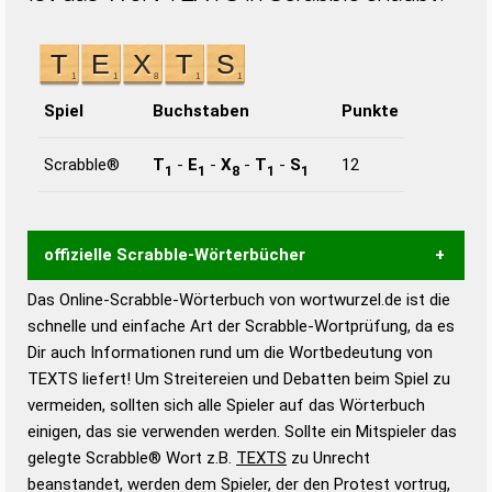
Spiel
Buchstaben
Punkte
Scrabble®
T
-
E
-
X
-
T
-
S
12
1
1
8
1
1
offizielle Scrabble-Wörterbücher
Das Online-Scrabble-Wörterbuch von wortwurzel.de ist die
Wortwurzel liefert mit Hilfe eines semantischen
schnelle und einfache Art der Scrabble-Wortprüfung, da es
Wortanalyse-Algorithmus gute Anhaltspunkte zu
Dir auch Informationen rund um die Wortbedeutung von
Wortbedeutung, Worttrennung und Wortform, um die
TEXTS liefert! Um Streitereien und Debatten beim Spiel zu
Gültigkeit eines Wortes für das Scrabble-Spiel zu
vermeiden, sollten sich alle Spieler auf das Wörterbuch
bestimmen!
zugelassene Turnier Scrabble-
einigen, das sie verwenden werden. Sollte ein Mitspieler das
Wörterbücher sind:
gelegte Scrabble® Wort z.B.
TEXTS
zu Unrecht
beanstandet, werden dem Spieler, der den Protest vortrug,
Duden – Standardwerk in 12 Bänden