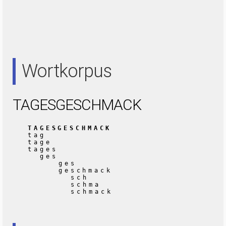
Wortkorpus
TAGESGESCHMACK
TAGESGESCHMACK
tag
tage
tages
ges
ges
geschmack
sch
schma
schmack