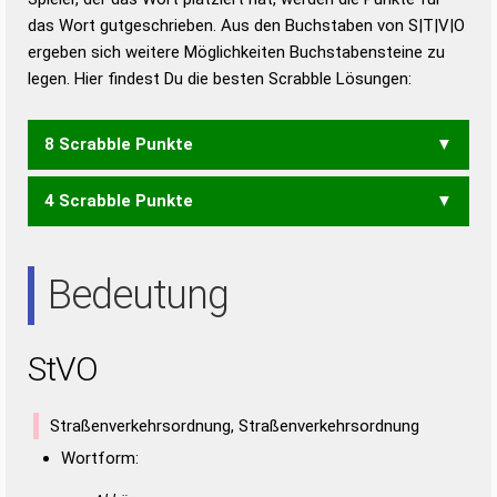
Deutsch
das Wort gutgeschrieben. Aus den Buchstaben von S|T|V|O
ergeben sich weitere Möglichkeiten Buchstabensteine zu
Duden – Die deutsche Grammatik
legen. Hier findest Du die besten Scrabble Lösungen:
Duden – Deutsches
Universalwörterbuch
8 Scrabble Punkte
4 Scrabble Punkte
TSV
TVS
OST
TOS
Bedeutung
StVO
Straßenverkehrsordnung, Straßenverkehrsordnung
Wortform: