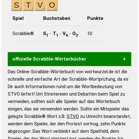
Spiel
Buchstaben
Punkte
Scrabble®
S
-
T
-
V
-
O
10
1
1
6
2
offizielle Scrabble-Wörterbücher
Das Online-Scrabble-Wörterbuch von wortwurzel.de ist die
Wortwurzel liefert mit Hilfe eines semantischen
schnelle und einfache Art der Scrabble-Wortprüfung, da es
Wortanalyse-Algorithmus gute Anhaltspunkte zu
Dir auch Informationen rund um die Wortbedeutung von
Wortbedeutung, Worttrennung und Wortform, um die
STVO liefert! Um Streitereien und Debatten beim Spiel zu
Gültigkeit eines Wortes für das Scrabble-Spiel zu
vermeiden, sollten sich alle Spieler auf das Wörterbuch
bestimmen!
zugelassene Turnier Scrabble-
einigen, das sie verwenden werden. Sollte ein Mitspieler das
Wörterbücher sind:
gelegte Scrabble® Wort z.B.
STVO
zu Unrecht beanstandet,
werden dem Spieler, der den Protest vortrug, zehn Punkte
Duden – Standardwerk in 12 Bänden
abgezogen. Das Wort verbleibt auf dem Spielfeld, dem
Duden – Richtiges und gutes
Spieler, der das Wort platziert hat, werden die Punkte für