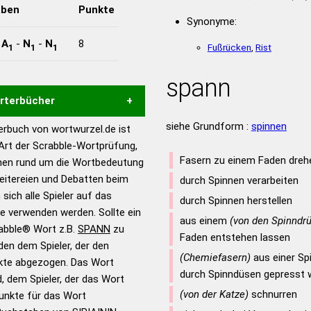
aben
Punkte
Synonyme:
-
A
-
N
-
N
8
Fußrücken
,
Rist
1
1
1
spann
örterbücher
siehe Grundform :
spinnen
rbuch von wortwurzel.de ist
Hilfe eines semantischen
 Art der Scrabble-Wortprüfung,
s gute Anhaltspunkte zu
Fasern zu einem Faden dreh
onen rund um die Wortbedeutung
ennung und Wortform, um die
eitereien und Debatten beim
durch Spinnen verarbeiten
für das Scrabble-Spiel zu
 sich alle Spieler auf das
durch Spinnen herstellen
 Turnier Scrabble-
ie verwenden werden. Sollte ein
aus einem
(von den Spinndr
rabble® Wort z.B.
SPANN
zu
Faden entstehen lassen
en dem Spieler, der den
en – Standardwerk in 12
(Chemiefasern)
aus einer Sp
nkte abgezogen. Das Wort
nden
durch Spinndüsen gepresst w
d, dem Spieler, der das Wort
en – Richtiges und gutes
(von der Katze)
schnurren
Punkte für das Wort
utsch