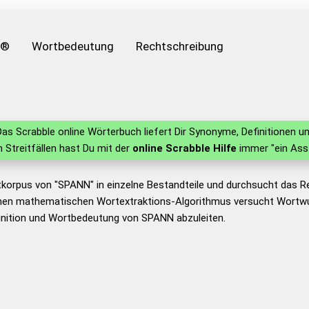
e®
Wortbedeutung
Rechtschreibung
as Scrabble online Wörterbuch liefert Dir Synonyme, Definitionen
in Streitfällen hast Du mit der
online Scrabble Hilfe
immer "ein Ass
tkorpus von "SPANN" in einzelne Bestandteile und durchsucht das 
nen mathematischen Wortextraktions-Algorithmus versucht Wortwu
inition und Wortbedeutung von SPANN abzuleiten.