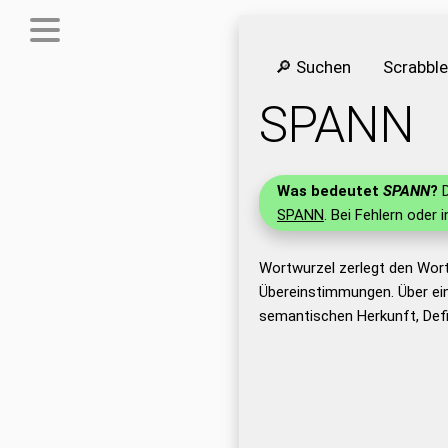
🔎 Suchen
Scrabbl
SPANN
Was bedeutet
SPANN
?
D
SPANN
. Bei Fehlern oder 
Wortwurzel zerlegt den Wor
Übereinstimmungen. Über ei
semantischen Herkunft, Def