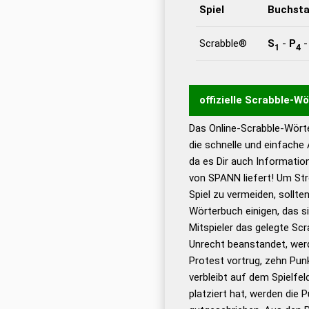
Spiel
Buchst
Scrabble®
S
-
P
1
4
offizielle Scrabble-W
Das Online-Scrabble-Wörte
Wortwurzel liefert mit 
die schnelle und einfache
Wortanalyse-Algorithmu
da es Dir auch Informati
Wortbedeutung, Worttr
von SPANN liefert! Um Str
Gültigkeit eines Wortes 
Spiel zu vermeiden, sollten
bestimmen!
zugelassene
Wörterbuch einigen, das s
Wörterbücher sind:
Mitspieler das gelegte Sc
Unrecht beanstandet, werd
Dud
Protest vortrug, zehn Pu
Bä
verbleibt auf dem Spielfel
Dud
platziert hat, werden die 
De