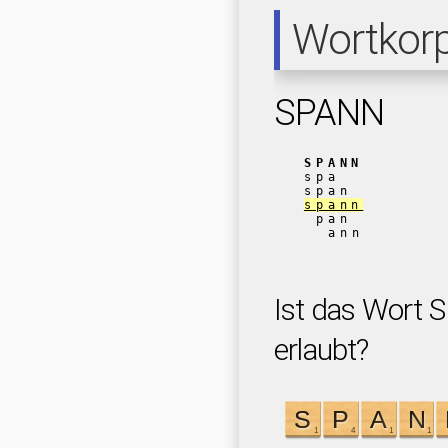
Wortkor
SPANN
SPANN
spa
span
spann
pan
ann
Ist das Wort 
erlaubt?