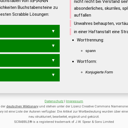
Buchstaben von S|P|A|N|N
nicht recht bei Verstand sein
ichkeiten Buchstabensteine zu
en – Die deutsche Grammatik
absonderliches, skurriles, s
 besten Scrabble Lösungen:
auffallen
en – Deutsches
Unwahres behaupten, vortä
in einer Haftanstalt eine St
Worttrennung:
spann
Wortform:
Konjugierte Form
Datenschutz
|
Impressum
 der
deutschen Wiktionary
und stehen unter der Lizenz Creative Commons Namensnen
ry ist eine Liste der Autoren verfügbar. Die Artikel zur Wortbedeutung wurden über 
neu strukturiert, bearbeitet, ergänzt und gekürzt.
SCRABBLE® is a registered trademark of J.W. Spear & Sons Limited