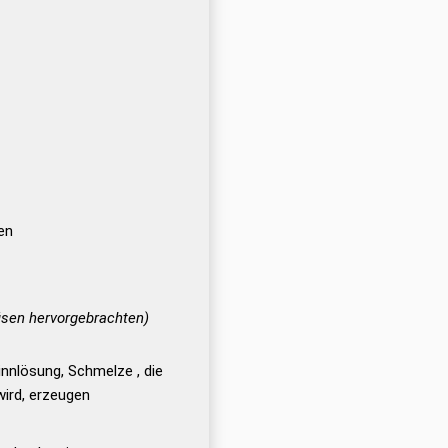
en
üsen hervorgebrachten)
innlösung, Schmelze , die
ird, erzeugen