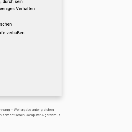
, durch sein
pleeniges Verhalten
uschen
rafe verbüßen
nung – Weitergabe unter gleichen
einen semantischen Computer-Algorithmus