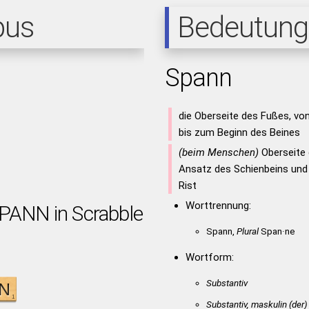
pus
Bedeutung
Spann
die Oberseite des Fußes, v
bis zum Beginn des Beines
(beim Menschen)
Oberseite
Ansatz des Schienbeins und
Rist
Worttrennung:
SPANN in Scrabble
Spann,
Plural
Span·ne
Wortform:
Substantiv
Substantiv, maskulin
(der)