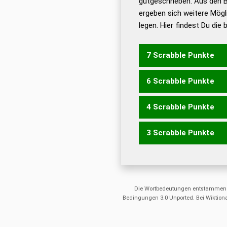
gutgeschrieben. Aus den 
ergeben sich weitere Mögl
Dud
legen. Hier findest Du die
Dud
Universalwörterbuch
7 Scrabble Punkte
6 Scrabble Punkte
PANS
4 Scrabble Punkte
PAS
3 Scrabble Punkte
ANNS
SANN
ANS
Die Wortbedeutungen entstammen
Bedingungen 3.0 Unported. Bei Wiktiona