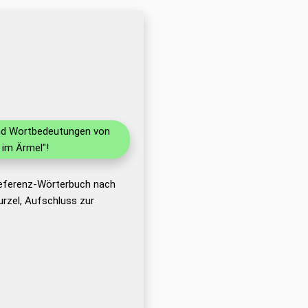
 und Wortbedeutungen von
 im Ärmel"!
Referenz-Wörterbuch nach
rzel, Aufschluss zur