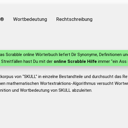
e®
Wortbedeutung
Rechtschreibung
as Scrabble online Wörterbuch liefert Dir Synonyme, Definitionen 
n Streitfällen hast Du mit der
online Scrabble Hilfe
immer "ein Ass 
tkorpus von "SKULL" in einzelne Bestandteile und durchsucht das 
nen mathematischen Wortextraktions-Algorithmus versucht Wortwu
inition und Wortbedeutung von SKULL abzuleiten.