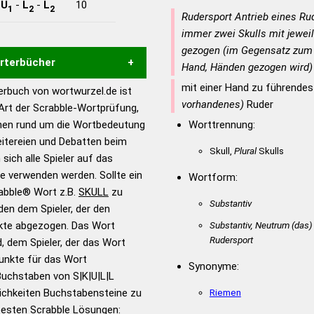
-
U
-
L
-
L
10
1
2
2
Rudersport Antrieb eines R
immer zwei Skulls mit jeweil
gezogen (im Gegensatz zum 
örterbücher
Hand, Händen gezogen wird)
mit einer Hand zu führende
rbuch von wortwurzel.de ist
Hilfe eines semantischen
vorhandenes)
Ruder
 Art der Scrabble-Wortprüfung,
s gute Anhaltspunkte zu
onen rund um die Wortbedeutung
Worttrennung:
ennung und Wortform, um die
eitereien und Debatten beim
für das Scrabble-Spiel zu
Skull,
Plural
Skulls
 sich alle Spieler auf das
 Turnier Scrabble-
ie verwenden werden. Sollte ein
Wortform:
rabble® Wort z.B.
SKULL
zu
Substantiv
en dem Spieler, der den
en – Standardwerk in 12
nkte abgezogen. Das Wort
Substantiv, Neutrum
(das)
nden
Rudersport
d, dem Spieler, der das Wort
en – Richtiges und gutes
Punkte für das Wort
Synonyme:
utsch
Buchstaben von S|K|U|L|L
ichkeiten Buchstabensteine zu
Riemen
en – Die deutsche Grammatik
 besten Scrabble Lösungen: