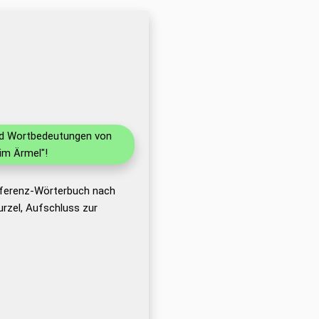
und Wortbedeutungen von
im Ärmel"!
Referenz-Wörterbuch nach
rzel, Aufschluss zur