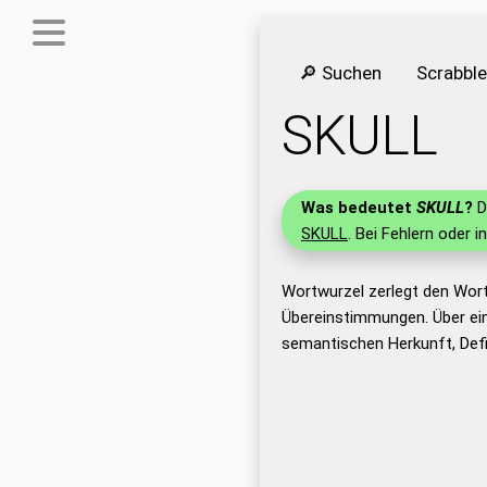
🔎 Suchen
Scrabbl
SKULL
Was bedeutet
SKULL
?
D
SKULL
. Bei Fehlern oder i
Wortwurzel zerlegt den Wor
Übereinstimmungen. Über ei
semantischen Herkunft, Def