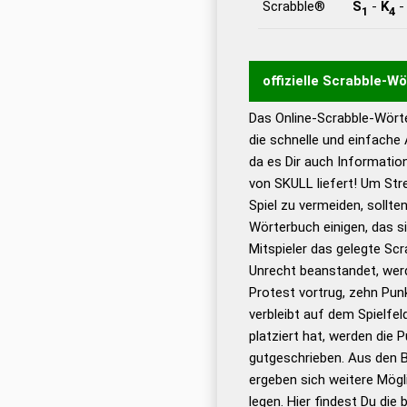
Scrabble®
S
-
K
1
4
offizielle Scrabble-W
Das Online-Scrabble-Wörte
Wortwurzel liefert mit 
die schnelle und einfache
Wortanalyse-Algorithmu
da es Dir auch Informati
Wortbedeutung, Worttr
von SKULL liefert! Um Str
Gültigkeit eines Wortes 
Spiel zu vermeiden, sollten
bestimmen!
zugelassene
Wörterbuch einigen, das s
Wörterbücher sind:
Mitspieler das gelegte Sc
Unrecht beanstandet, werd
Dud
Protest vortrug, zehn Pu
Bä
verbleibt auf dem Spielfel
Dud
platziert hat, werden die 
De
gutgeschrieben. Aus den 
ergeben sich weitere Mögl
Dud
legen. Hier findest Du die