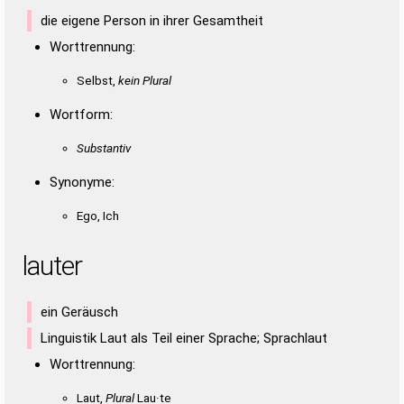
TAUBSTER
TAUBSTES
AUSLEERST
LAUERTEST
STRAUBE
STREBES
STREBET
STREBST
STREBTE
die eigene Person in ihrer Gesamtheit
LAUTERSTE
LAUTESTER
LAUTESTES
RASSELTET
STRULLE
STRULLT
TAUBERE
TAUBERS
TAUBSTE
Worttrennung:
RESULTATE
RESULTATS
STREUSELT
TELLERS
TELLURS
TRABEST
TRULLAS
AUSLEERT
AUSLESET
ERLASEST
ERLASSET
LAUERTET
Selbst,
kein Plural
LAUESTER
LAUESTES
LAUSTEST
LAUTERES
Wortform:
LAUTESTE
LEASTEST
RASSELTE
REALSTES
RESULTAT
SATTLERS
STARLETS
STERLETS
Substantiv
STREUSEL
STREUSLE
TREUTELS
SAUERTEST
Synonyme:
Ego, Ich
lauter
ein Geräusch
Linguistik Laut als Teil einer Sprache; Sprachlaut
Worttrennung:
Laut,
Plural
Lau·te