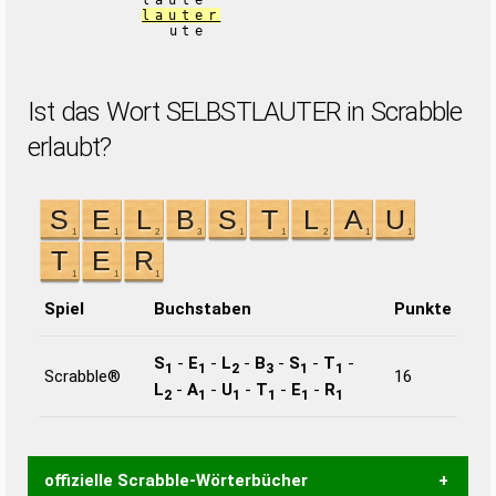
laute
lauter
ute
Ist das Wort SELBSTLAUTER in Scrabble
erlaubt?
Spiel
Buchstaben
Punkte
S
-
E
-
L
-
B
-
S
-
T
-
1
1
2
3
1
1
Scrabble®
16
L
-
A
-
U
-
T
-
E
-
R
2
1
1
1
1
1
offizielle Scrabble-Wörterbücher