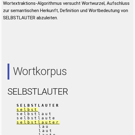
Wortextraktions-Algorithmus versucht Wortwurzel, Aufschluss
zur semantischen Herkunft, Definition und Wortbedeutung von
SELBSTLAUTER abzuleiten.
Wortkorpus
SELBSTLAUTER
SELBSTLAUTER
selbst
selbstlaut
selbstlaute
selbstlauter
lau
laut