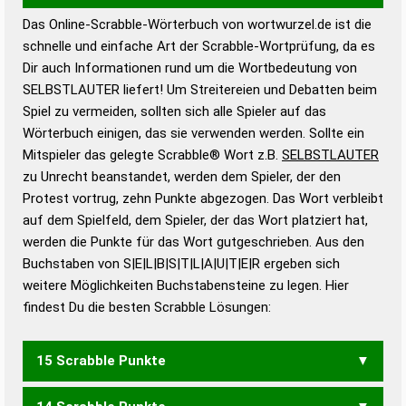
Das Online-Scrabble-Wörterbuch von wortwurzel.de ist die
Wortwurzel liefert mit Hilfe eines semantischen
schnelle und einfache Art der Scrabble-Wortprüfung, da es
Wortanalyse-Algorithmus gute Anhaltspunkte zu
Dir auch Informationen rund um die Wortbedeutung von
Wortbedeutung, Worttrennung und Wortform, um die
SELBSTLAUTER liefert! Um Streitereien und Debatten beim
Gültigkeit eines Wortes für das Scrabble-Spiel zu
Spiel zu vermeiden, sollten sich alle Spieler auf das
bestimmen!
zugelassene Turnier Scrabble-
Wörterbuch einigen, das sie verwenden werden. Sollte ein
Wörterbücher sind:
Mitspieler das gelegte Scrabble® Wort z.B.
SELBSTLAUTER
zu Unrecht beanstandet, werden dem Spieler, der den
Duden – Standardwerk in 12 Bänden
Protest vortrug, zehn Punkte abgezogen. Das Wort verbleibt
Duden – Richtiges und gutes
auf dem Spielfeld, dem Spieler, der das Wort platziert hat,
Deutsch
werden die Punkte für das Wort gutgeschrieben. Aus den
Buchstaben von S|E|L|B|S|T|L|A|U|T|E|R ergeben sich
Duden – Die deutsche Grammatik
weitere Möglichkeiten Buchstabensteine zu legen. Hier
Duden – Deutsches
findest Du die besten Scrabble Lösungen:
Universalwörterbuch
15 Scrabble Punkte