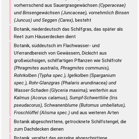
vorherrschend aus Sauergrasgewächsen
(Cyperaceae)
und Binsengewächsen (Juncaceae), vornehmlich Binsen
(Juncus) und Seggen (Carex)
, besteht
Botanik, niederdeutsch das Schilfgras, das später als
Reet zum Häuserdecken dient
Botanik, süddeutsch im Flachwasser- und
Uferrandbereich von Gewässern, Dickicht aus
großwüchsigen, schilfartigen Pflanzen wie Schilfrohr
(Phragmites australis, Phragmites communis),
Rohrkolben (Typha spec.), Igelkolben (Sparganium
spec.), Rohr-Glanzgras (Phalaris arundinacea) und
Wasser-Schaden (Glyceria maxima); weiterhin aus
Kalmus (Acorus calamus), Sumpf-Schwertlilie (Iris
pseudacorus), Schwanenblume (Butomus umbellatus),
Froschlöffel (Alisma spec.)
und aus weiteren Arten
Botanik abgeschnittene, getrocknete Schilfstengel, die
zum Dachdecken dienen
Botanik, veraltet das einzelne abgeschnittene,