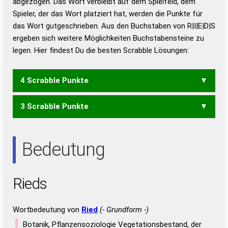
abgezogen. Das Wort verbleibt auf dem Spielfeld, dem
Duden – Richtiges und gutes
Spieler, der das Wort platziert hat, werden die Punkte für
Deutsch
das Wort gutgeschrieben. Aus den Buchstaben von R|I|E|D|S
ergeben sich weitere Möglichkeiten Buchstabensteine zu
Duden – Die deutsche Grammatik
legen. Hier findest Du die besten Scrabble Lösungen:
Duden – Deutsches
Universalwörterbuch
4 Scrabble Punkte
3 Scrabble Punkte
DIES
DREI
EIDS
REIS
RIES
SEID
SIED
SIRE
DER
DES
DIE
DIR
DIS
EID
EIS
ERD
ERS
IRE
RED
RES
SED
Bedeutung
SEI
SIE
SIR
Rieds
Wortbedeutung von
Ried
(- Grundform -)
Botanik, Pflanzensoziologie Vegetationsbestand, der