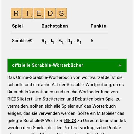
Spiel
Buchstaben
Punkte
Scrabble®
R
-
I
-
E
-
D
-
S
5
1
1
1
1
1
offizielle Scrabble-Wörterbücher
Das Online-Scrabble-Wörterbuch von wortwurzel.de ist die
Wortwurzel liefert mit Hilfe eines semantischen
schnelle und einfache Art der Scrabble-Wortprüfung, da es
Wortanalyse-Algorithmus gute Anhaltspunkte zu
Dir auch Informationen rund um die Wortbedeutung von
Wortbedeutung, Worttrennung und Wortform, um die
RIEDS liefert! Um Streitereien und Debatten beim Spiel zu
Gültigkeit eines Wortes für das Scrabble-Spiel zu
vermeiden, sollten sich alle Spieler auf das Wörterbuch
bestimmen!
zugelassene Turnier Scrabble-
einigen, das sie verwenden werden. Sollte ein Mitspieler das
Wörterbücher sind:
gelegte Scrabble® Wort z.B.
RIEDS
zu Unrecht beanstandet,
werden dem Spieler, der den Protest vortrug, zehn Punkte
Duden – Standardwerk in 12 Bänden