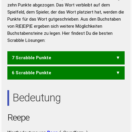
zehn Punkte abgezogen. Das Wort verbleibt auf dem
Duden – Richtiges und gutes
Spielfeld, dem Spieler, der das Wort platziert hat, werden die
Deutsch
Punkte für das Wort gutgeschrieben. Aus den Buchstaben
von R|E|E|P|E ergeben sich weitere Möglichkeiten
Duden – Die deutsche Grammatik
Buchstabensteine zu legen. Hier findest Du die besten
Duden – Deutsches
Scrabble Lösungen:
Universalwörterbuch
7 Scrabble Punkte
6 Scrabble Punkte
PEER
PER
REP
Bedeutung
Reepe