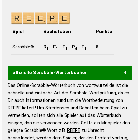
Spiel
Buchstaben
Punkte
Scrabble®
R
-
E
-
E
-
P
-
E
8
1
1
1
4
1
offizielle Scrabble-Wörterbücher
Das Online-Scrabble-Wörterbuch von wortwurzel.de ist die
Wortwurzel liefert mit Hilfe eines semantischen
schnelle und einfache Art der Scrabble-Wortprüfung, da es
Wortanalyse-Algorithmus gute Anhaltspunkte zu
Dir auch Informationen rund um die Wortbedeutung von
Wortbedeutung, Worttrennung und Wortform, um die
REEPE liefert! Um Streitereien und Debatten beim Spiel zu
Gültigkeit eines Wortes für das Scrabble-Spiel zu
vermeiden, sollten sich alle Spieler auf das Wörterbuch
bestimmen!
zugelassene Turnier Scrabble-
einigen, das sie verwenden werden. Sollte ein Mitspieler das
Wörterbücher sind:
gelegte Scrabble® Wort z.B.
REEPE
zu Unrecht
beanstandet, werden dem Spieler, der den Protest vortrug,
Duden – Standardwerk in 12 Bänden