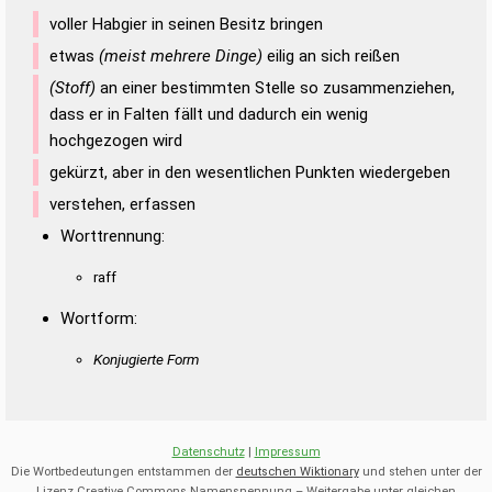
Duden – Richtiges und gutes
voller Habgier in seinen Besitz bringen
Deutsch
etwas
(meist mehrere Dinge)
eilig an sich reißen
Duden – Die deutsche Grammatik
(Stoff)
an einer bestimmten Stelle so zusammenziehen,
dass er in Falten fällt und dadurch ein wenig
Duden – Deutsches
hochgezogen wird
Universalwörterbuch
gekürzt, aber in den wesentlichen Punkten wiedergeben
verstehen, erfassen
Worttrennung:
raff
Wortform:
Konjugierte Form
Datenschutz
|
Impressum
Die Wortbedeutungen entstammen der
deutschen Wiktionary
und stehen unter der
Lizenz Creative Commons Namensnennung – Weitergabe unter gleichen