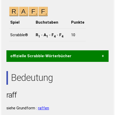
Spiel
Buchstaben
Punkte
Scrabble®
R
-
A
-
F
-
F
10
1
1
4
4
offizielle Scrabble-Wörterbücher
Wortwurzel liefert mit Hilfe eines semantischen
Bedeutung
Wortanalyse-Algorithmus gute Anhaltspunkte zu
Wortbedeutung, Worttrennung und Wortform, um die
Gültigkeit eines Wortes für das Scrabble-Spiel zu
raff
bestimmen!
zugelassene Turnier Scrabble-
Wörterbücher sind:
siehe Grundform :
raffen
Duden – Standardwerk in 12 Bänden