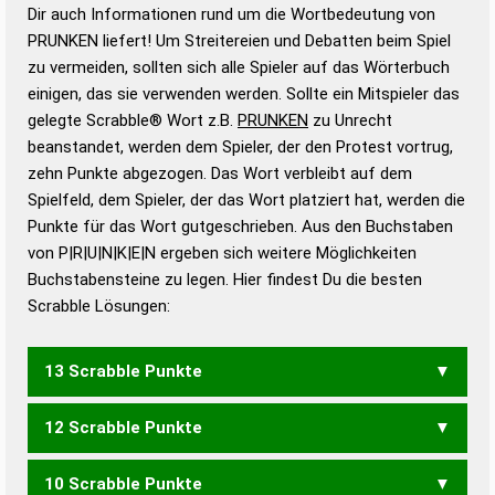
Wortanalyse-Algorithmus gute Anhaltspunkte zu
Dir auch Informationen rund um die Wortbedeutung von
Wortbedeutung, Worttrennung und Wortform, um die
PRUNKEN liefert! Um Streitereien und Debatten beim Spiel
Gültigkeit eines Wortes für das Scrabble-Spiel zu
zu vermeiden, sollten sich alle Spieler auf das Wörterbuch
bestimmen!
zugelassene Turnier Scrabble-
einigen, das sie verwenden werden. Sollte ein Mitspieler das
Wörterbücher sind:
gelegte Scrabble® Wort z.B.
PRUNKEN
zu Unrecht
beanstandet, werden dem Spieler, der den Protest vortrug,
Duden – Standardwerk in 12 Bänden
zehn Punkte abgezogen. Das Wort verbleibt auf dem
Duden – Richtiges und gutes
Spielfeld, dem Spieler, der das Wort platziert hat, werden die
Deutsch
Punkte für das Wort gutgeschrieben. Aus den Buchstaben
von P|R|U|N|K|E|N ergeben sich weitere Möglichkeiten
Duden – Die deutsche Grammatik
Buchstabensteine zu legen. Hier findest Du die besten
Duden – Deutsches
Scrabble Lösungen:
Universalwörterbuch
13 Scrabble Punkte
12 Scrabble Punkte
PUNKERN
10 Scrabble Punkte
PUNKER