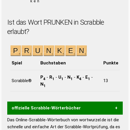
ken
Ist das Wort PRUNKEN in Scrabble
erlaubt?
Spiel
Buchstaben
Punkte
P
-
R
-
U
-
N
-
K
-
E
-
4
1
1
1
4
1
Scrabble®
13
N
1
offizielle Scrabble-Wörterbücher
Das Online-Scrabble-Wörterbuch von wortwurzel.de ist die
Wortwurzel liefert mit Hilfe eines semantischen
schnelle und einfache Art der Scrabble-Wortprüfung, da es