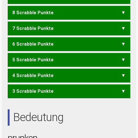
8 Scrabble Punkte
PUNK
7 Scrabble Punkte
KUREN
PUREN
6 Scrabble Punkte
KENN
KERN
KREN
KURE
PENN
PERU
PNEU
PURE
RENK
5 Scrabble Punkte
KUR
PER
PUR
REP
4 Scrabble Punkte
RUNEN
URNEN
3 Scrabble Punkte
NEUN
RENN
RUNE
UREN
URNE
ERN
NEU
NUN
NUR
REN
REU
URE
Bedeutung
prunken