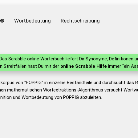
e®
Wortbedeutung
Rechtschreibung
Das Scrabble online Wörterbuch liefert Dir Synonyme, Definitionen
in Streitfällen hast Du mit der
online Scrabble Hilfe
immer "ein Ass
tkorpus von "POPPIG" in einzelne Bestandteile und durchsucht das
nen mathematischen Wortextraktions-Algorithmus versucht Wortwu
inition und Wortbedeutung von POPPIG abzuleiten.