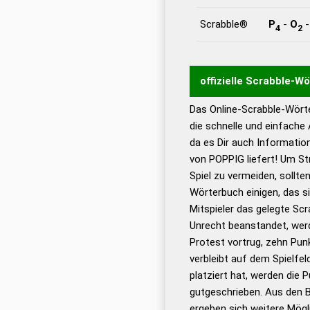
Scrabble®
P
-
O
4
2
offizielle Scrabble-W
Das Online-Scrabble-Wörte
Wortwurzel liefert mit 
die schnelle und einfache
Wortanalyse-Algorithmu
da es Dir auch Informati
Wortbedeutung, Worttr
von POPPIG liefert! Um St
Gültigkeit eines Wortes 
Spiel zu vermeiden, sollten
bestimmen!
zugelassene
Wörterbuch einigen, das s
Wörterbücher sind:
Mitspieler das gelegte Sc
Unrecht beanstandet, werd
Dud
Protest vortrug, zehn Pu
Bä
verbleibt auf dem Spielfel
Dud
platziert hat, werden die 
De
gutgeschrieben. Aus den 
ergeben sich weitere Mögl
Dud