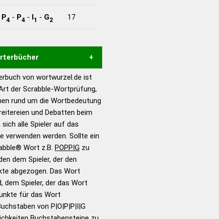
-
P
-
P
-
I
-
G
17
4
4
1
2
örterbücher
rbuch von wortwurzel.de ist
Hilfe eines semantischen
 Art der Scrabble-Wortprüfung,
s gute Anhaltspunkte zu
onen rund um die Wortbedeutung
ennung und Wortform, um die
reitereien und Debatten beim
für das Scrabble-Spiel zu
 sich alle Spieler auf das
 Turnier Scrabble-
ie verwenden werden. Sollte ein
rabble® Wort z.B.
POPPIG
zu
en dem Spieler, der den
en – Standardwerk in 12
nkte abgezogen. Das Wort
nden
d, dem Spieler, der das Wort
en – Richtiges und gutes
Punkte für das Wort
utsch
Buchstaben von P|O|P|P|I|G
ichkeiten Buchstabensteine zu
en – Die deutsche Grammatik