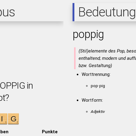
pus
Bedeutung
poppig
(Stil)elemente des Pop, beso
enthaltend; modern und auff
bzw. Gestaltung)
Worttrennung:
POPPIG in
pop·pig
bt?
Wortform:
Adjektiv
aben
Punkte