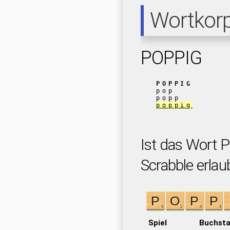
Wortkor
POPPIG
POPPIG
pop
popp
poppig
Ist das Wort 
Scrabble erlau
Spiel
Buchst