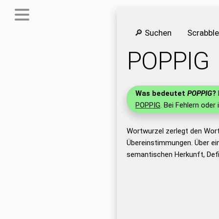
🔎 Suchen
Scrabbl
POPPIG
Was bedeutet
POPPIG
?
POPPIG
. Bei Fehlern oder 
Wortwurzel zerlegt den Wor
Übereinstimmungen. Über ei
semantischen Herkunft, Def