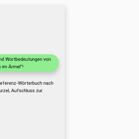
 und Wortbedeutungen von
 im Ärmel"!
 Referenz-Wörterbuch nach
rzel, Aufschluss zur