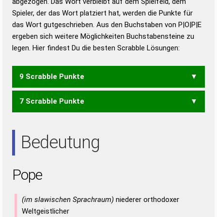
abgezogen. Das Wort verbleibt auf dem Spielfeld, dem
Duden – Richtiges und gutes
Spieler, der das Wort platziert hat, werden die Punkte für
Deutsch
das Wort gutgeschrieben. Aus den Buchstaben von P|O|P|E
ergeben sich weitere Möglichkeiten Buchstabensteine zu
Duden – Die deutsche Grammatik
legen. Hier findest Du die besten Scrabble Lösungen:
Duden – Deutsches
Universalwörterbuch
9 Scrabble Punkte
7 Scrabble Punkte
PEP
EPO
Bedeutung
Pope
(im slawischen Sprachraum)
niederer orthodoxer
Weltgeistlicher