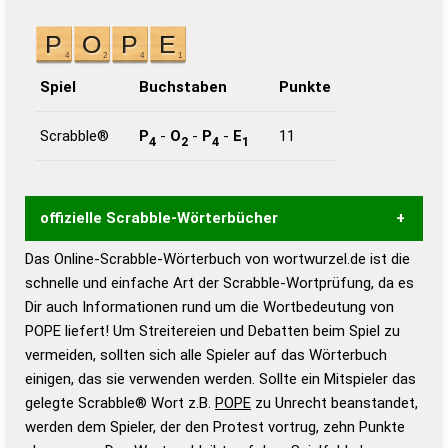
Spiel
Buchstaben
Punkte
Scrabble®
P
-
O
-
P
-
E
11
4
2
4
1
offizielle Scrabble-Wörterbücher
Das Online-Scrabble-Wörterbuch von wortwurzel.de ist die
Wortwurzel liefert mit Hilfe eines semantischen
schnelle und einfache Art der Scrabble-Wortprüfung, da es
Wortanalyse-Algorithmus gute Anhaltspunkte zu
Dir auch Informationen rund um die Wortbedeutung von
Wortbedeutung, Worttrennung und Wortform, um die
POPE liefert! Um Streitereien und Debatten beim Spiel zu
Gültigkeit eines Wortes für das Scrabble-Spiel zu
vermeiden, sollten sich alle Spieler auf das Wörterbuch
bestimmen!
zugelassene Turnier Scrabble-
einigen, das sie verwenden werden. Sollte ein Mitspieler das
Wörterbücher sind:
gelegte Scrabble® Wort z.B.
POPE
zu Unrecht beanstandet,
werden dem Spieler, der den Protest vortrug, zehn Punkte
Duden – Standardwerk in 12 Bänden