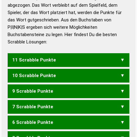
abgezogen. Das Wort verbleibt auf dem Spielfeld, dem
Duden – Richtiges und gutes
Spieler, der das Wort platziert hat, werden die Punkte für
Deutsch
das Wort gutgeschrieben. Aus den Buchstaben von
P|I|N|K|S ergeben sich weitere Möglichkeiten
Duden – Die deutsche Grammatik
Buchstabensteine zu legen. Hier findest Du die besten
Duden – Deutsches
Scrabble Lösungen:
Universalwörterbuch
11 Scrabble Punkte
10 Scrabble Punkte
KNIPS
9 Scrabble Punkte
KIPS
PIKS
7 Scrabble Punkte
PIK
6 Scrabble Punkte
PINS
SINK
SKIN
SPIN