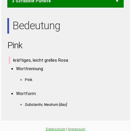
3 Scrabble Punkte
KIN
KNI
PIS
PSI
SKI
INS
Bedeutung
Pink
kräftiges, leicht grelles Rosa
Worttrennung:
Pink
Wortform:
Substantiv, Neutrum [das]
Datenschutz
|
Impressum