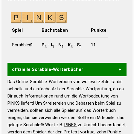
Spiel
Buchstaben
Punkte
Scrabble®
P
-
I
-
N
-
K
-
S
11
4
1
1
4
1
offizielle Scrabble-Wörterbücher
Das Online-Scrabble-Wörterbuch von wortwurzel.de ist die
Wortwurzel liefert mit Hilfe eines semantischen
schnelle und einfache Art der Scrabble-Wortprüfung, da es
Wortanalyse-Algorithmus gute Anhaltspunkte zu
Dir auch Informationen rund um die Wortbedeutung von
Wortbedeutung, Worttrennung und Wortform, um die
PINKS liefert! Um Streitereien und Debatten beim Spiel zu
Gültigkeit eines Wortes für das Scrabble-Spiel zu
vermeiden, sollten sich alle Spieler auf das Wörterbuch
bestimmen!
zugelassene Turnier Scrabble-
einigen, das sie verwenden werden. Sollte ein Mitspieler das
Wörterbücher sind:
gelegte Scrabble® Wort z.B.
PINKS
zu Unrecht beanstandet,
werden dem Spieler, der den Protest vortrug, zehn Punkte
Duden – Standardwerk in 12 Bänden