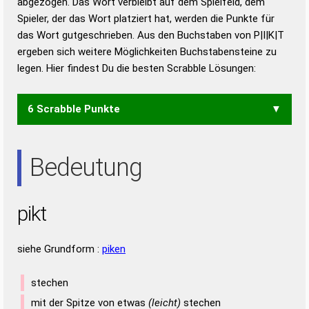
abgezogen. Das Wort verbleibt auf dem Spielfeld, dem
Duden – Richtiges und gutes
Spieler, der das Wort platziert hat, werden die Punkte für
Deutsch
das Wort gutgeschrieben. Aus den Buchstaben von P|I|K|T
ergeben sich weitere Möglichkeiten Buchstabensteine zu
Duden – Die deutsche Grammatik
legen. Hier findest Du die besten Scrabble Lösungen:
Duden – Deutsches
Universalwörterbuch
6 Scrabble Punkte
KIT
PIT
TIP
Bedeutung
pikt
siehe Grundform :
piken
stechen
mit der Spitze von etwas
(leicht)
stechen