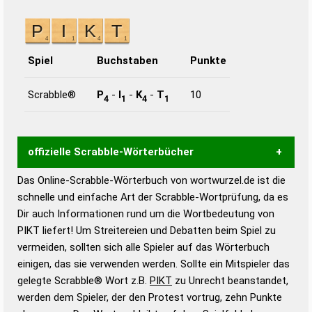
Spiel
Buchstaben
Punkte
Scrabble®
P
-
I
-
K
-
T
10
4
1
4
1
offizielle Scrabble-Wörterbücher
Das Online-Scrabble-Wörterbuch von wortwurzel.de ist die
Wortwurzel liefert mit Hilfe eines semantischen
schnelle und einfache Art der Scrabble-Wortprüfung, da es
Wortanalyse-Algorithmus gute Anhaltspunkte zu
Dir auch Informationen rund um die Wortbedeutung von
Wortbedeutung, Worttrennung und Wortform, um die
PIKT liefert! Um Streitereien und Debatten beim Spiel zu
Gültigkeit eines Wortes für das Scrabble-Spiel zu
vermeiden, sollten sich alle Spieler auf das Wörterbuch
bestimmen!
zugelassene Turnier Scrabble-
einigen, das sie verwenden werden. Sollte ein Mitspieler das
Wörterbücher sind:
gelegte Scrabble® Wort z.B.
PIKT
zu Unrecht beanstandet,
werden dem Spieler, der den Protest vortrug, zehn Punkte
Duden – Standardwerk in 12 Bänden