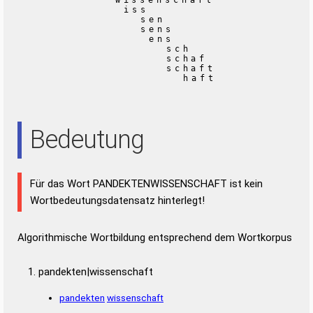
wissenschaft
iss
sen
sens
ens
sch
schaf
schaft
haft
Bedeutung
Für das Wort PANDEKTENWISSENSCHAFT ist kein
Wortbedeutungsdatensatz hinterlegt!
Algorithmische Wortbildung entsprechend dem Wortkorpus
pandekten|wissenschaft
pandekten
wissenschaft