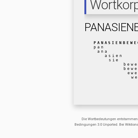
Wortkor
PANASIEN
PANASIENBEWE
pan
ana
asien
sie
bew
bew
ew
w
Die Wortbedeutungen entstammen
Bedingungen 3.0 Unported. Bei Wiktiona