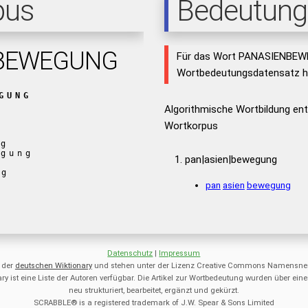
pus
Bedeutung
BEWEGUNG
Für das Wort PANASIENBEWE
Wortbedeutungsdatensatz hi
GUNG
Algorithmische Wortbildung e
Wortkorpus
eg
egung
pan|asien|bewegung
e
eg
pan
asien
bewegung
Datenschutz
|
Impressum
 der
deutschen Wiktionary
und stehen unter der Lizenz Creative Commons Namensnen
ry ist eine Liste der Autoren verfügbar. Die Artikel zur Wortbedeutung wurden über 
neu strukturiert, bearbeitet, ergänzt und gekürzt.
SCRABBLE® is a registered trademark of J.W. Spear & Sons Limited