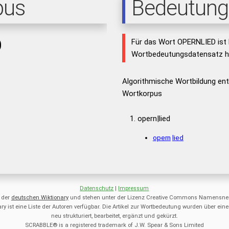
pus
Bedeutung
D
Für das Wort OPERNLIED ist 
Wortbedeutungsdatensatz hi
Algorithmische Wortbildung e
Wortkorpus
opern|lied
opern
lied
Datenschutz
|
Impressum
 der
deutschen Wiktionary
und stehen unter der Lizenz Creative Commons Namensnen
ry ist eine Liste der Autoren verfügbar. Die Artikel zur Wortbedeutung wurden über 
neu strukturiert, bearbeitet, ergänzt und gekürzt.
SCRABBLE® is a registered trademark of J.W. Spear & Sons Limited