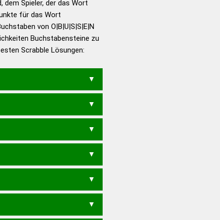
d, dem Spieler, der das Wort
en – Richtiges und gutes
Punkte für das Wort
utsch
Buchstaben von O|B|U|S|S|E|N
ichkeiten Buchstabensteine zu
en – Die deutsche Grammatik
 besten Scrabble Lösungen:
en – Deutsches
BUSENS
N
SNOB
BUSEN