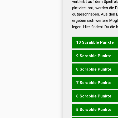
verbleibt auf dem Spielfel
Dud
platziert hat, werden die 
De
gutgeschrieben. Aus den 
ergeben sich weitere Mögl
Dud
legen. Hier findest Du die
Dud
Universalwörterbuch
10 Scrabble Punkte
9 Scrabble Punkte
BONUSSE
8 Scrabble Punkte
BOSSEN
7 Scrabble Punkte
BONUS
BOSSE
SNOBS
6 Scrabble Punkte
BEOS
BONS
BOSS
OBE
5 Scrabble Punkte
BEO
BON
OBS
BENS