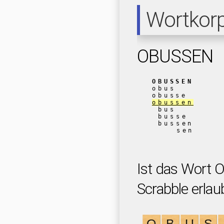
Wortkor
OBUSSEN
OBUSSEN
obus
obusse
obussen
bus
busse
bussen
sen
Ist das Wort 
Scrabble erlau