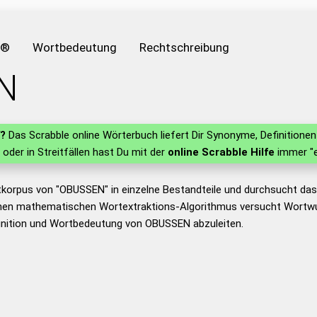
e®
Wortbedeutung
Rechtschreibung
N
?
Das Scrabble online Wörterbuch liefert Dir Synonyme, Definition
n oder in Streitfällen hast Du mit der
online Scrabble Hilfe
immer "e
tkorpus von "OBUSSEN" in einzelne Bestandteile und durchsucht d
nen mathematischen Wortextraktions-Algorithmus versucht Wortwu
inition und Wortbedeutung von OBUSSEN abzuleiten.