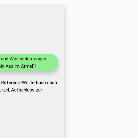
en und Wortbedeutungen
in Ass im Ärmel"!
as Referenz-Wörterbuch nach
rzel, Aufschluss zur