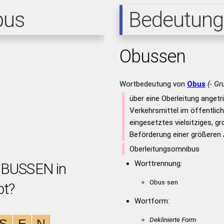
pus
Bedeutung
Obussen
Wortbedeutung von
Obus
(- Gr
über eine Oberleitung angetr
Verkehrsmittel im öffentli
eingesetztes vielsitziges, g
Beförderung einer größeren
Oberleitungsomnibus
Worttrennung:
OBUSSEN in
Obus·sen
bt?
Wortform:
Deklinierte Form