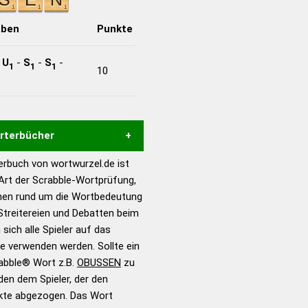
aben
Punkte
-
U
-
S
-
S
-
1
1
1
10
örterbücher
rbuch von wortwurzel.de ist
Hilfe eines semantischen
 Art der Scrabble-Wortprüfung,
s gute Anhaltspunkte zu
onen rund um die Wortbedeutung
ennung und Wortform, um die
treitereien und Debatten beim
für das Scrabble-Spiel zu
 sich alle Spieler auf das
 Turnier Scrabble-
ie verwenden werden. Sollte ein
rabble® Wort z.B.
OBUSSEN
zu
en dem Spieler, der den
en – Standardwerk in 12
nkte abgezogen. Das Wort
nden