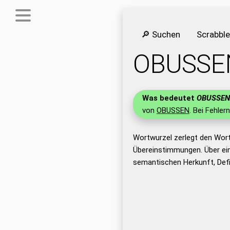
🔎 Suchen
Scrabbl
OBUSSE
Was bedeutet
OBUSSEN
von
OBUSSEN
. Bei Fehler
Wortwurzel zerlegt den Wor
Übereinstimmungen. Über ei
semantischen Herkunft, Def