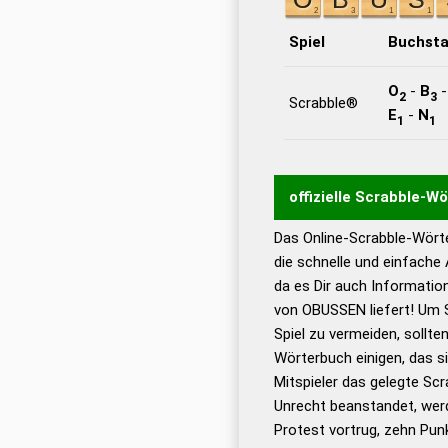
Spiel
Buchst
O
-
B
2
3
Scrabble®
E
-
N
1
1
offizielle Scrabble-W
Das Online-Scrabble-Wörte
Wortwurzel liefert mit 
die schnelle und einfache
Wortanalyse-Algorithmu
da es Dir auch Informati
Wortbedeutung, Worttr
von OBUSSEN liefert! Um S
Gültigkeit eines Wortes 
Spiel zu vermeiden, sollten
bestimmen!
zugelassene
Wörterbuch einigen, das s
Wörterbücher sind:
Mitspieler das gelegte Sc
Unrecht beanstandet, werd
Dud
Protest vortrug, zehn Pu
Bä